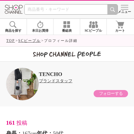
SHOP CHANNEL 
メニュー
商品を探す
本日お買得
番組表
SCピープル
カート
TOP
SCピープル
プロフィール詳細
TENCHO
ブランドスタッフ
フォローする
161
投稿
身長：
167cm
年代：
50代