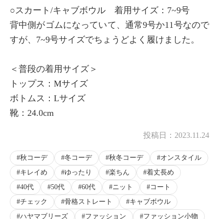
○スカート/キャブボウル 着用サイズ：7~9号
背中側がゴムになっていて、通常9号か11号なので
すが、7~9号サイズでちょうどよく履けました。
×
商品紹介
＜普段の着用サイズ＞
トップス：Mサイズ
ボトムス：Lサイズ
靴：24.0cm
投稿日：
2023.11.24
秋コーデ
冬コーデ
秋冬コーデ
オンスタイル
キレイめ
ゆったり
楽ちん
着丈長め
40代
50代
60代
ニット
コート
チェック
骨格ストレート
キャブボウル
ハヤマブリーズ
ファッション
ファッション小物