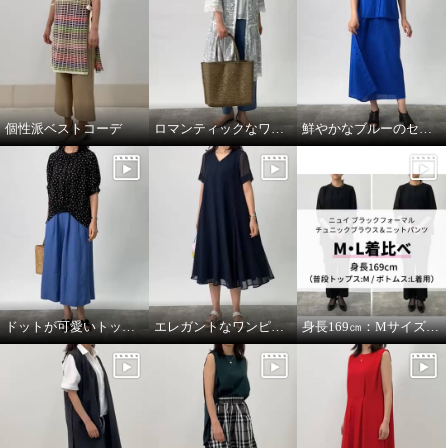
個性派ベストコーデ
ロマンティックなワンピースを羽織って
鮮やかなブルーのセットアップコーデ。
ナチュラム お手入れ簡単 カシミ
ヤヤクの Ａラインシルエット プ
ルオーバー
ブラック
Ｌ
¥0
ドットが可愛いトップスをメインに。
エレガントなワンピースにカジュアルな小物を合わせて。
身長169㎝：MサイズとLサイズを着比べ