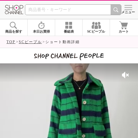
SHOP CHANNEL 
メニュー
商品を探す
本日お買得
番組表
SCピープル
カート
TOP
SCピープル
ショート動画詳細