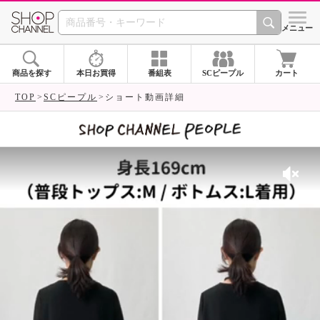
SHOP CHANNEL 
メニュー
商品を探す
本日お買得
番組表
SCピープル
カート
TOP
SCピープル
ショート動画詳細