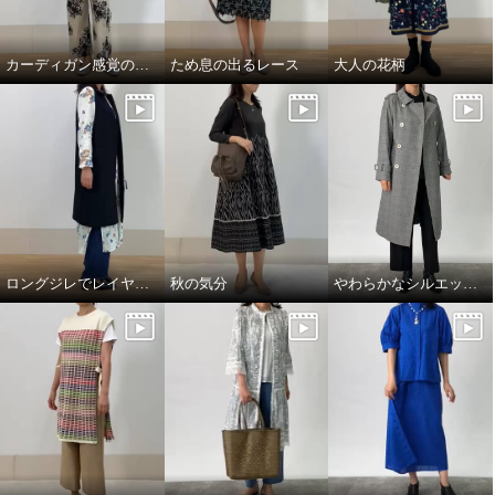
カーディガン感覚のコート
ため息の出るレース
大人の花柄
彩花 ジェット ネックレス＆イヤ
岩佐 コード刺しゅう インナーマ
リング／ピアスセット
グネット フォーマルバッグ
ロングジレでレイヤードスタイル
秋の気分
やわらかなシルエットの上質トレンチコート
イヤリング
ブラック
¥0
¥0