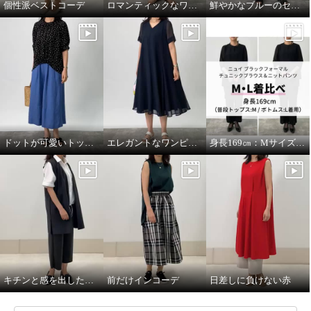
個性派ベストコーデ
ロマンティックなワンピースを羽織って
鮮やかなブルーのセットアップコーデ。
ドットが可愛いトップスをメインに。
エレガントなワンピースにカジュアルな小物を合わせて。
身長169㎝：MサイズとLサイズを着比べ
キチンと感を出したい日に。
前だけインコーデ
日差しに負けない赤