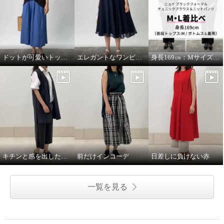
ドットが可愛いトップスをメインに。
エレガントなワンピースにカジュアルな小物を合わせて。
身長169㎝：MサイズとLサイズを着比べ
キチンと感を出したい日に。
前だけインコーデ
日差しに負けない赤
一覧を見る
ナラカミーチェ ボーダー×ストラ
イプ フリルカラーワンピース