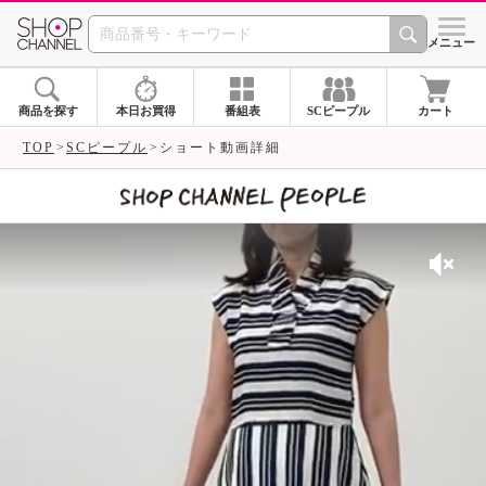
SHOP CHANNEL 
メニュー
商品を探す
本日お買得
番組表
SCピープル
カート
TOP
SCピープル
ショート動画詳細