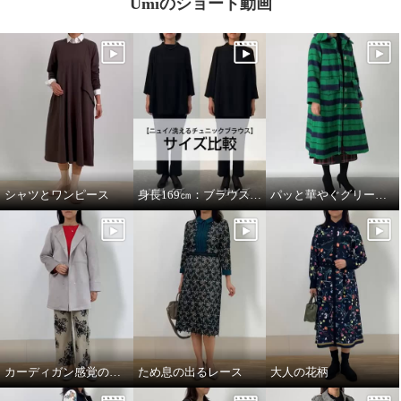
Umiのショート動画
シャツとワンピース
身長169㎝：ブラウスMサイズとLサイズを着比べ
パッと華やぐグリーンコート
カーディガン感覚のコート
ため息の出るレース
大人の花柄