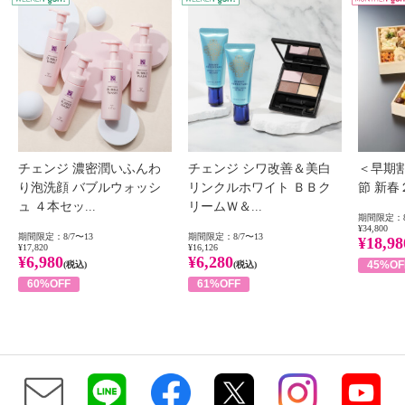
チェンジ 濃密潤いふんわ
チェンジ シワ改善＆美白
＜早期
り泡洗顔 バブルウォッシ
リンクルホワイト ＢＢク
節 新
ュ ４本セッ...
リームＷ＆...
期間限定：8
¥34,800
期間限定：8/7〜13
期間限定：8/7〜13
¥18,98
¥17,820
¥16,126
¥6,980
¥6,280
45%OF
(税込)
(税込)
60%OFF
61%OFF