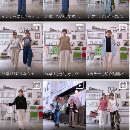
インナーにしたらオールシーズンいけます。インナーパーカー❤️
64歳、ひがしです。わたしの時代は、やっぱりジャケットにパーカーを出す‼️
64才、ホワイトのパーカーインナーはスタイリングに万能です。
36歳157㌢りなちゃんは60㌢丈、64歳163㌢のひがしは65㌢丈を履く
64歳！ひがしが、SSVのベスト最高！推し‼️コーデ
4カラーご紹介動画パーカー付きのインナーは、凄い使えます。