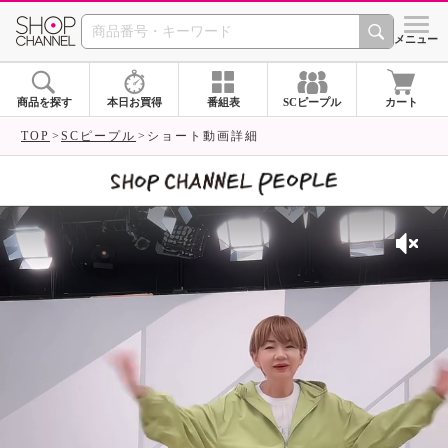
SHOP CHANNEL 
メニュー
商品を探す
本日お買得
番組表
SCピープル
カート
TOP
SCピープル
ショート動画詳細