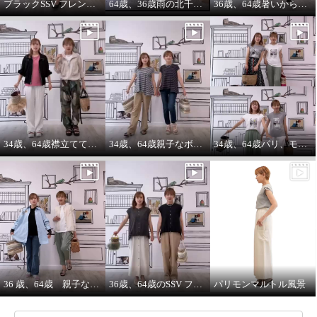
ブラックSSV フレンチシャツにブラックブルゾン so cool!
64歳、36歳雨の北千住迷路散歩
36歳、64歳暑いから ノースリーブ必須‼️暑いから腕は出す‼️
エムズ スタイル ソフトタイプ
ライター ギャザーリングアクセ
ント 大人ブルゾン
ピスタチオ
７号
¥0
34歳、64歳襟立ててブルゾンを着る えっ？襟立てない？
34歳、64歳親子なボーダーコーデstyle^_^
34歳、64歳パリ、モンマルトルの階段プリントカットソーを着る。
36 歳、64歳 親子な年齢差コーデ
36歳、64歳のSSV フレンチスリーブシャツはジレにもなります。
パリモンマルトル風景