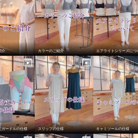
紹介
カラーのご紹介
エアライトシリーズにつ
 抗菌防臭 なめらかモ
混 カップ付リブタンク
２枚セット
丈ガードルの仕様
スリップの仕様
キャミソールの仕様
ット
Ｓ