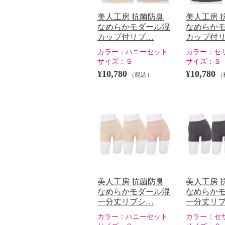
美人工房 抗菌防臭
美人工房 
なめらかモダール混
なめらか
カップ付リブ…
カップ付
カラー：
ハニーセット
カラー：
セ
サイズ：
Ｓ
サイズ：
Ｓ
¥10,780
¥10,780
（税込）
（
美人工房 抗菌防臭
美人工房 
なめらかモダール混
なめらか
一分丈リブシ…
一分丈リ
カラー：
ハニーセット
カラー：
セ