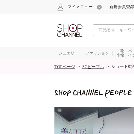
マイメニュー
新規会員登
心おどる
靴・バ
ジュエリー
ファッション
小物・イ
SALE
>
>
ショート動
TOPページ
SCピープル