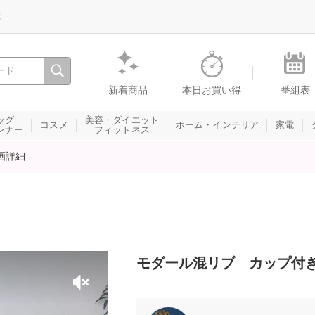
録
、瞬間を。通販・テレビショッピングのショップチャンネル
新着商品
本日お買い得
番組表
ッグ
美容・ダイエット
コスメ
ホーム・インテリア
家電
ンナー
フィットネス
画詳細
モダール混リブ カップ付