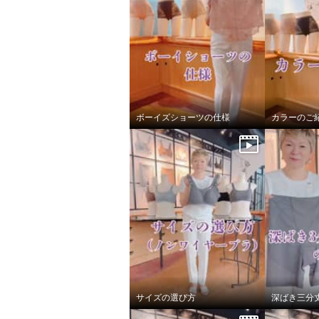
ボーイズショーツの仕様
カラーのご
美人工房 抗菌防臭 なめらかモ
美人工房
ダール混 カップ付リブタンク
ダール
トップ ２枚セット
トップ 
サイズの選び方
深ばき三分
ハニーセット
Ｓ
セサミセ