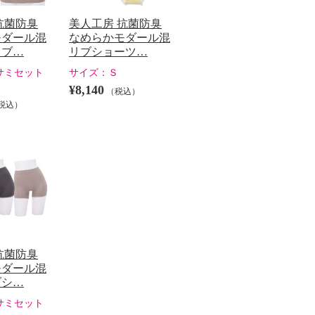
抗菌防臭
美人工房 抗菌防臭
モダール混
なめらかモダール混
リブ…
リブショーツ…
サミセット
サイズ：
Ｓ
¥8,140
（税込）
税込）
抗菌防臭
モダール混
ブシ…
サミセット