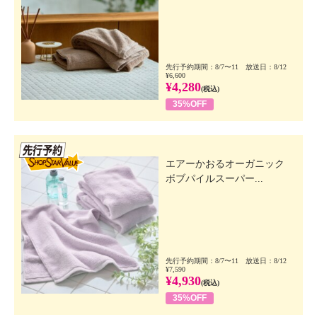
先行予約期間：8/7〜11 放送日：8/12
¥6,600
¥4,280
(税込)
35%OFF
先行SSV
エアーかおるオーガニック
ボブパイルスーパー...
先行予約期間：8/7〜11 放送日：8/12
¥7,590
¥4,930
(税込)
35%OFF