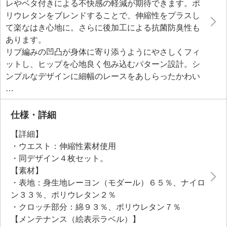
レやベタ付きによる不快感の軽減が期待できます。ポ
リウレタンをブレンドすることで、伸縮性をプラスし
て楽なはき心地に。さらに後加工による抗菌防臭性も
あります。
リブ編みの凹凸が身体に寄り添うようにやさしくフィ
ットし、ヒップを心地良く包み込むパターン設計。シ
ンプルなデザインに細幅のレースをあしらったかわい
らしいデザイン。サイドに縫い目がなく、やさしい肌
当たりです。
ウエストは、ゴムを使用せずに仕上げており、ソフト
仕様・詳細
なホールド感を実現。クロッチ部分は、綿の混率が高
【詳細】
い生地に抗菌防臭加工をほどこしました。洗濯ネーム
・ウエスト：伸縮性素材使用
はプリントで配した、チクチクしにくいやさしい肌当
・同デザイン４枚セット。
たりです。
【素材】
・表地：身生地レーヨン（モダール）６５％、ナイロ
●普段と同じサイズをおすすめ。
ン３３％、ポリウレタン２％
ぴったりと着用したい場合は小さいサイズを、ゆっ
・クロッチ部分：綿９３％、ポリウレタン７％
たりと着用したい場合は大きいサイズをお選びくださ
【メンテナンス（絵表示ラベル）】
い。