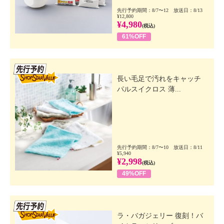
先行予約期間：8/7〜12 放送日：8/13
¥12,800
¥4,980
(税込)
61%OFF
先行SSV
長い毛足で汚れをキャッチ
パルスイクロス 薄...
先行予約期間：8/7〜10 放送日：8/11
¥5,940
¥2,998
(税込)
49%OFF
先行SSV
ラ・バガジェリー 復刻！バ