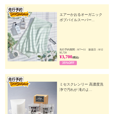
先行SSV
エアーかおるオーガニック
ボブパイルスーパー...
先行予約期間：8/7〜11 放送日：8/12
¥5,720
¥3,700
(税込)
35%OFF
先行SSV
ミセスクレンリー 高濃度洗
浄で汚れが 滝のよ...