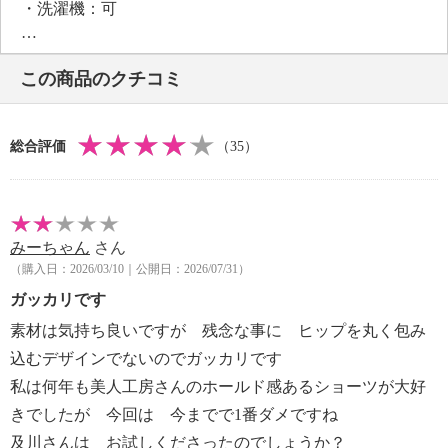
・洗濯機：可
・漂白処理：塩素系・酸素系漂白不可
・タンブル乾燥：不可
この商品のクチコミ
・自然乾燥：日陰の吊り干し
・アイロン仕上げ：不可
【メンテナンス（ケアラベル）】
総合評価
（35）
・単品洗い
・水や汗などによる色落ち、色移り注意
・ネット使用
【その他】
みーちゃん
さん
【個体差】
（購入日：2026/03/10｜公開日：2026/07/31）
・個体差あり
【原産国（地）】
ガッカリです
・中国製
素材は気持ち良いですが 残念な事に ヒップを丸く包み
込むデザインでないのでガッカリです
※セット内容（各１計４枚）：ハニーミルク、アプリ
私は何年も美人工房さんのホールド感あるショーツが大好
コット、ブラックセサミ、カプチーノ
きでしたが 今回は 今までで1番ダメですね
及川さんは お試しくださったのでしょうか？