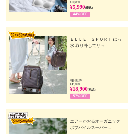
¥10,890
¥5,990
(税込)
44%OFF
SHOP STAR VALUE
ＥＬＬＥ ＳＰＯＲＴ はっ
水 取り外してリュ...
明日以降
¥44,000
¥18,900
(税込)
57%OFF
先行SSV
エアーかおるオーガニック
ボブパイルスーパー...