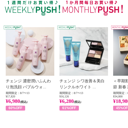
WEEKLY PUSH
W
チェンジ 濃密潤いふんわ
チェンジ シワ改善＆美白
＜早期
り泡洗顔 バブルウォ...
リンクルホワイト ...
節 新春
期間限定：8/7〜13
期間限定：8/7〜13
期間限定：8
¥17,820
¥16,126
¥34,800
¥6,980
¥6,280
¥18,98
(税込)
(税込)
60%OFF
61%OFF
45%OF