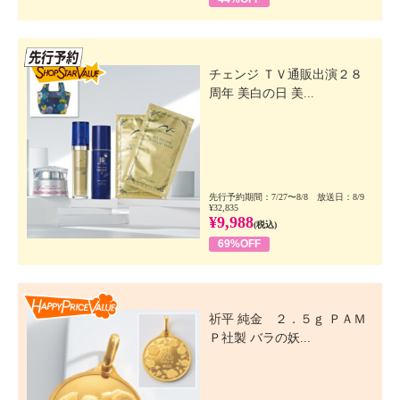
先行SSV
チェンジ ＴＶ通販出演２８
周年 美白の日 美...
先行予約期間：7/27〜8/8 放送日：8/9
¥32,835
¥9,988
(税込)
69%OFF
Happy Price Value
祈平 純金 ２．５ｇ ＰＡＭ
Ｐ社製 バラの妖...