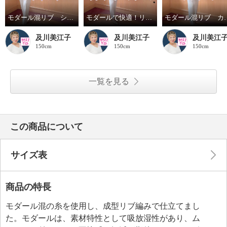
モダール混リブ ショーツのポイント
モダールで快適！リブインナーシリーズのご紹介
モダール混リブ カップ
及川美江子
及川美江子
及川美江
150cm
150cm
150cm
一覧を見る
この商品について
サイズ表
商品の特長
モダール混の糸を使用し、成型リブ編みで仕立てまし
た。モダールは、素材特性として吸放湿性があり、ム