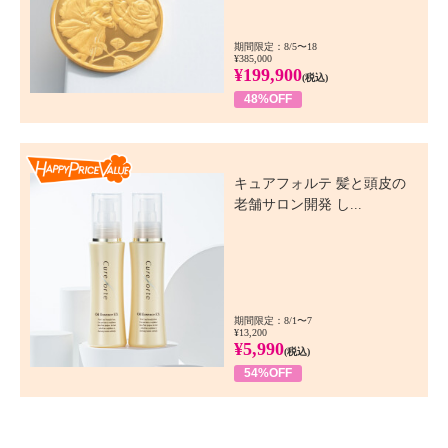
期間限定：8/5〜18
¥385,000
¥199,900
(税込)
48%OFF
Happy Price Value
キュアフォルテ 髪と頭皮の
老舗サロン開発 し...
期間限定：8/1〜7
¥13,200
¥5,990
(税込)
54%OFF