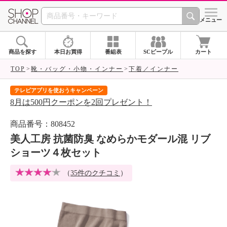
SHOP CHANNEL 
メニュー
商品を探す
本日お買得
番組表
SCピープル
カート
TOP
靴・バッグ・小物・インナー
下着／インナー
テレビアプリを使おうキャンペーン
届
8月は500円クーポンを2回プレゼント！
ご
商品番号：808452
美人工房 抗菌防臭 なめらかモダール混 リブ
ショーツ４枚セット
（
35件のクチコミ
）