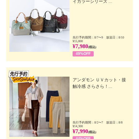
イカラーシリーズ ...
先行予約期間：8/7〜9 放送日：8/10
¥15,800
¥7,980
(税込)
49%OFF
先行SSV
アンダモン ＵＶカット・接
触冷感 さらさら！...
先行予約期間：8/2〜7 放送日：8/8
¥14,300
¥7,990
(税込)
44%OFF