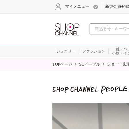
マイメニュー
新規会員登
心おどる
靴・バ
ジュエリー
ファッション
小物・イ
SALE
>
>
ショート動
TOPページ
SCピープル