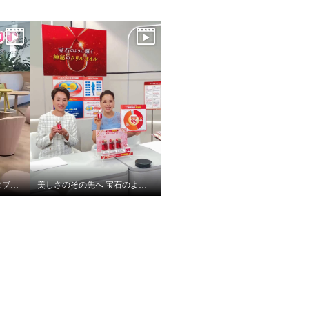
北條キャスト×３０周年タブレットにシール貼り
美しさのその先へ 宝石のように輝く 神秘のオイル レッドオメガ１００