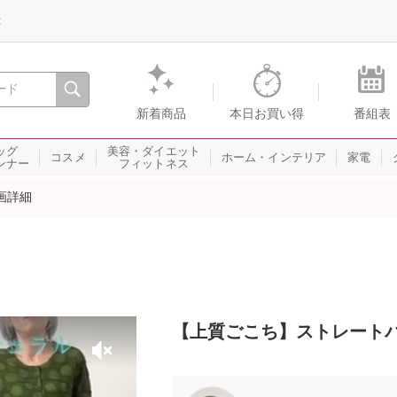
録
、瞬間を。通販・テレビショッピングのショップチャンネル
新着商品
本日お買い得
番組表
ッグ
美容・ダイエット
コスメ
ホーム・インテリア
家電
ンナー
フィットネス
画詳細
【上質ごこち】ストレート