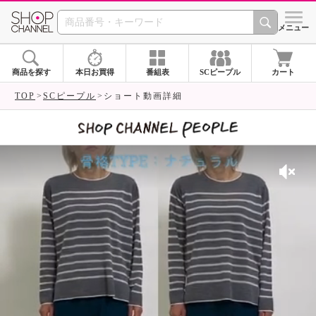
SHOP CHANNEL 
メニュー
商品を探す
本日お買得
番組表
SCピープル
カート
TOP
SCピープル
ショート動画詳細