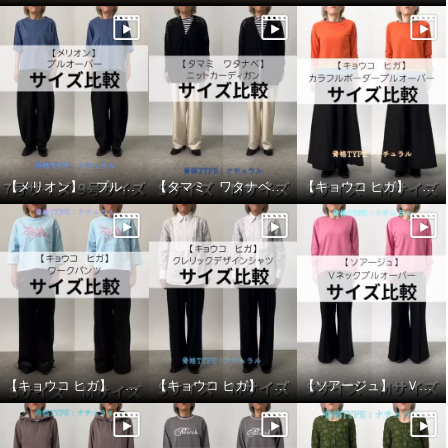
【メリオン】 プルオーバー サイズ比較
【タマミ ワタナベ】 ニットカーディガン サイズ比較
【キョウコ ヒガ】 カラフルボーダープルオーバー サイズ比較
アンダモン 吸湿発熱・吸放湿 細
アンダモン 吸湿発熱・吸放湿 細
コーデュロイ風 裏起毛 ベイカー
コーデュロイ風 裏起毛 ベイカー
パンツ ＜ユニセックス＞
パンツ ＜ユニセックス＞
ブルーグリーン
Ｓ
ブルーグリーン
Ｍ
¥0
¥0
【キョウコ ヒガ】 ワークパンツ サイズ比較
【キョウコ ヒガ】 クレリックデザインシャツ サイズ比較
【ソアージュ】 Ｖネックプルオーバー サイズ比較