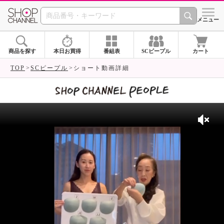
SHOP CHANNEL 
メニュー
商品を探す
本日お買得
番組表
SCピープル
カート
TOP
SCピープル
ショート動画詳細