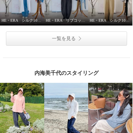
HE・ERA シルク100％スカーフのうれしい機能
HE・ERA リブコットンインナー 3枚セット
HE・ERA シルク100％ スクエアー 大判スカーフ
一覧を見る
内海美千代のスタイリング