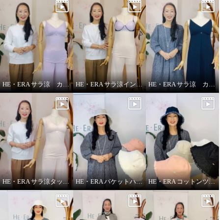
ヘ・エラ 抗菌防臭 上質ファイン
ヘ・エラ 抗菌防臭 上質ファイン
コットン使用 レーシー カップ付
コットン使用 レーシー カップ付
キャミソール ２枚セット
キャミソール ２枚セット
ウルフ＆ボルドー
Ｍ
バニラ＆セージ
Ｍ
HE・ERA サラ涼 カップ付きインナー
HE・ERA サラ涼インナー
HE・ERA サラ涼 カップ付きスリップ
¥0
¥0
HE・ERA サラ涼タッチ ペチパンツ
HE・ERA バケットハット
HE・ERA コットンツイル バケットハット