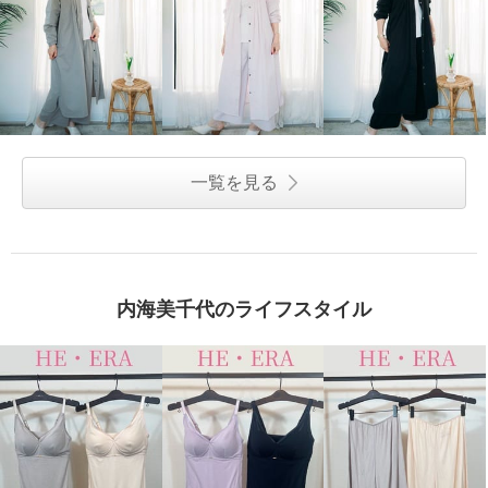
ヘ・エラ 抗菌防臭 上質ファイン
ヘ・エラ 抗菌防臭 上質ファイン
コットン使用 レーシーノンワイ
コットン使用 レーシーノンワイ
ヤーブラ ２枚セット
ヤーブラ ２枚セット
ウルフ＆ボルドー
Ｍ
バニラ＆セージ
Ｍ
¥0
¥0
一覧を見る
内海美千代のライフスタイル