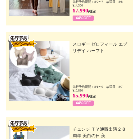
先行予約期間：8/2〜7 放送日：8/8
¥14,300
¥7,990
(税込)
44%OFF
先行SSV
スロギー ゼロフィール エブ
リデイ ハーフト...
先行予約期間：8/1〜6 放送日：8/7
¥10,890
¥5,990
(税込)
44%OFF
先行SSV
チェンジ ＴＶ通販出演２８
周年 美白の日 美...