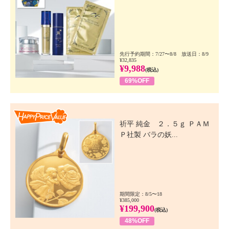
先行予約期間：7/27〜8/8 放送日：8/9
¥32,835
¥9,988
(税込)
69%OFF
Happy Price Value
祈平 純金 ２．５ｇ ＰＡＭ
Ｐ社製 バラの妖...
期間限定：8/5〜18
¥385,000
¥199,900
(税込)
48%OFF