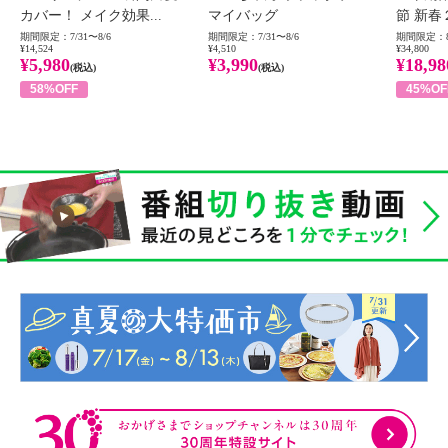
カバー！ メイク効果...
マイバッグ
節 新春
期間限定：7/31〜8/6
期間限定：7/31〜8/6
期間限定：8
¥14,524
¥4,510
¥34,800
¥5,980
¥3,990
¥18,98
(税込)
(税込)
58%OFF
45%OF