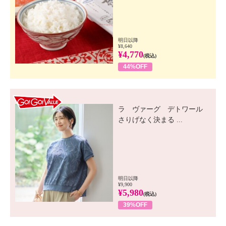
明日以降
¥8,640
¥4,770
(税込)
44%OFF
GO! GO! VALUE
ラ ヴァーグ デトワール
さりげなく決まる ...
明日以降
¥9,900
¥5,980
(税込)
39%OFF