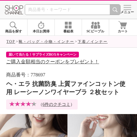
SHOP CHANNEL 
メニュー
商品を探す
本日お買得
番組表
SCピープル
カート
TOP
靴・バッグ・小物・インナー
下着／インナー
届いて当たる！サプライズBOXキャンペーン
ク
ご購入金額相当のクーポンをプレゼント！
ク
商品番号：778697
ヘ・エラ 抗菌防臭 上質ファインコットン使
用 レーシーノンワイヤーブラ ２枚セット
（
6件のクチコミ
）