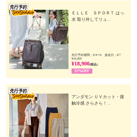
先行SSV
ＥＬＬＥ ＳＰＯＲＴ はっ
水 取り外してリュ...
先行予約期間：8/4〜6 放送日：8/7
¥44,000
¥18,900
(税込)
57%OFF
先行SSV
アンダモン ＵＶカット・接
触冷感 さらさら！...