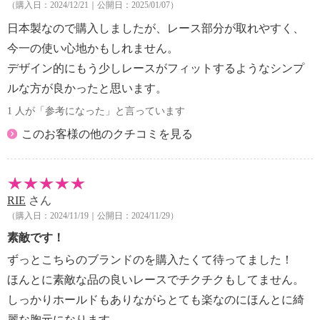
（購入日：2024/12/21｜公開日：2025/01/07）
・ドライクリーニング：不可
【メンテナンス（ケアラベル）】
日本製なので購入しましたが、レース部分が取れやすく、
・長時間照射による変退色注意
今一の使い心地かもしれません。
・単品洗い
デザイン的にもう少しレースがフィットするようなシンプ
・摩擦による色落ち、色移り注意
ルな方が良かったと思います。
・毛玉が生じるおそれあり
・ネット使用
1 人が「参考になった」と言っています
【その他】
このお客様の他のクチコミを見る
【個体差】
・個体差あり
【ブラジャー相当サイズ】
・Ｓ：Ａ〜Ｃカップ相当
RIE
さん
・Ｍ：Ａ〜Ｃカップ相当
（購入日：2024/11/19｜公開日：2024/11/29）
・Ｌ：Ｂ〜Ｄカップ相当
素敵です！
・ＬＬ：Ｃ〜Ｄカップ相当
ずっとこちらのブランドのを購入たくて待ってました！
・３Ｌ：Ｄ〜Ｅカップ相当
ほんとに素敵な品の良いレースでチクチクもしてません。
【原産国（地）】
・中国製
しっかりホールドもありながらとても楽なのにほんとに綺
麗な胸元になります。