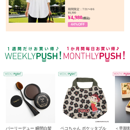
期間限定：7/31〜8/6
¥8,900
¥4,980
(税込)
44%OFF
WEEKLY PUSH
W
パーリーデュー 瞬間白髪
ペコちゃん ポケッタブル
＜早期