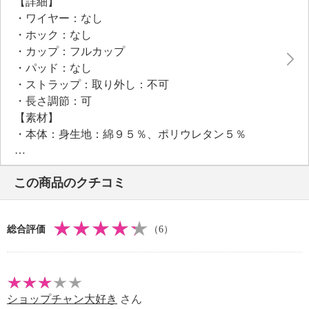
【詳細】
流れる胸を包み込み、下からサポートするため、美し
・ワイヤー：なし
いバストを実現。
・ホック：なし
アンダーバスト部分から脇、肩にかけて、パワーネッ
・カップ：フルカップ
トを配し、さまざまな大きさのバストにフィットしつ
・パッド：なし
つ、バストをしっかりと吊り上げるつくりに。
・ストラップ：取り外し：不可
サイドは柔らかく伸縮性のあるテープで補強。
・長さ調節：可
カップ内側は綿１００％の生地を用いています。
【素材】
・本体：身生地：綿９５％、ポリウレタン５％
・レース部分：ナイロン、ポリウレタン、カップ表
地：ポリエステル１００％
この商品のクチコミ
・カップ内側：綿１００％
・同デザイン２枚セット
【メンテナンス（絵表示ラベル）】
総合評価
（6）
・洗濯機：可
・漂白処理：塩素系・酸素系漂白不可
・タンブル乾燥：不可
・自然乾燥：日陰の吊り干し
ショップチャン大好き
さん
・アイロン仕上げ：不可