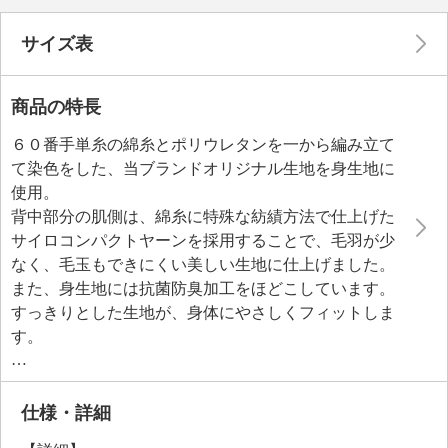
サイズ表
商品の特長
６０番手単糸の綿糸とポリウレタンを一から編み立て
て染色をした、当ブランドオリジナル生地を身生地に
使用。
背中部分の肌側は、綿糸に特殊な紡績方法で仕上げた
サイロコンパクトヤーンを採用することで、毛羽が少
なく、毛玉もできにくい美しい生地に仕上げました。
また、身生地には抗菌防臭加工をほどこしています。
すっきりとした生地が、身体にやさしくフィットしま
す。
胸元やアンダーバストなどに華やかなレースをふんだ
んに使用しました。
当ブランドオリジナルのカップを採用。
仕様・詳細
楽な着心地のノンワイヤー仕様ながら、カップが脇に