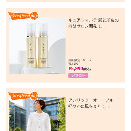
Happy Price Value
キュアフォルテ 髪と頭皮の
老舗サロン開発 し...
期間限定：8/1〜7
¥13,200
¥5,990
(税込)
54%OFF
Happy Price Value
アンリック オー ブルー
軽やかに風をまとう...