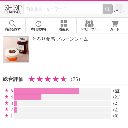
SHOP CHANNEL 
メニュー
商品を探す
本日お買得
番組表
SCピープル
カート
とろり食感 プルーンジャム
総合評価
（
75
）
5
（
50
）
4
（
21
）
3
（
2
）
2
（
2
）
1
（0）