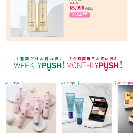
¥13,200
¥5,990
(税込)
54%OFF
WEEKLY PUSH
W