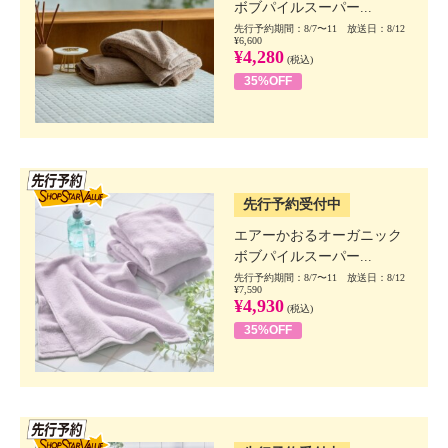
ボブパイルスーパー...
先行予約期間：8/7〜11 放送日：8/12
¥6,600
¥4,280
(税込)
35%OFF
SSV先行
先行予約受付中
エアーかおるオーガニック
ボブパイルスーパー...
先行予約期間：8/7〜11 放送日：8/12
¥7,590
¥4,930
(税込)
35%OFF
SSV先行