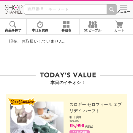
SHOP CHANNEL ショ
メニュー
商品を探す
本日お買得
番組表
SCピープル
カート
現在、お取扱いしていません。
本日のイチオシ！
SHOP STAR VALUE
スロギー ゼロフィール エブ
リデイ ハーフト...
明日以降
¥10,890
¥5,990
(税込)
44%OFF