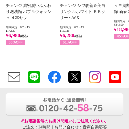
チェンジ 濃密潤いふんわ
チェンジ シワ改善＆美白
＜早期
り泡洗顔 バブルウォッシ
リンクルホワイト ＢＢク
節 新
ュ ４本セッ...
リームＷ＆...
期間限定：8
¥34,800
期間限定：8/7〜13
期間限定：8/7〜13
¥18,98
¥17,820
¥16,126
¥6,980
¥6,280
45%OF
(税込)
(税込)
60%OFF
61%OFF
※お電話番号のお掛け間違いにご注意ください。
ご注文：24時間｜お問い合わせ：音声自動応答