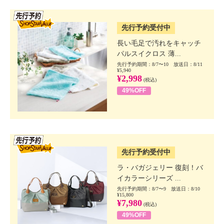
SSV先行
先行予約受付中
長い毛足で汚れをキャッチ
パルスイクロス 薄...
先行予約期間：8/7〜10 放送日：8/11
¥5,940
¥2,998
(税込)
49%OFF
SSV先行
先行予約受付中
ラ・バガジェリー 復刻！バ
イカラーシリーズ ...
先行予約期間：8/7〜9 放送日：8/10
¥15,800
¥7,980
(税込)
49%OFF