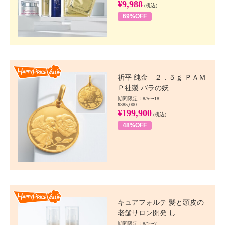
¥9,988
(税込)
69%OFF
Happy Price value
祈平 純金 ２．５ｇ ＰＡＭ
Ｐ社製 バラの妖...
期間限定：8/5〜18
¥385,000
¥199,900
(税込)
48%OFF
Happy Price value
キュアフォルテ 髪と頭皮の
老舗サロン開発 し...
期間限定：8/1〜7