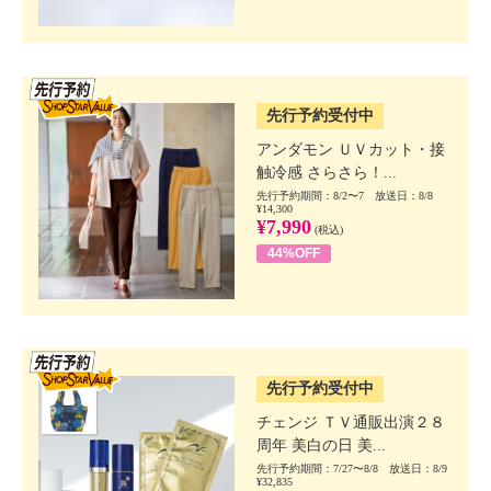
SSV先行
先行予約受付中
アンダモン ＵＶカット・接
触冷感 さらさら！...
先行予約期間：8/2〜7 放送日：8/8
¥14,300
¥7,990
(税込)
44%OFF
SSV先行
先行予約受付中
チェンジ ＴＶ通販出演２８
周年 美白の日 美...
先行予約期間：7/27〜8/8 放送日：8/9
¥32,835