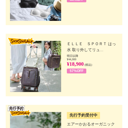
SHOP STAR VALUE
ＥＬＬＥ ＳＰＯＲＴ はっ
水 取り外してリュ...
明日以降
¥44,000
¥18,900
(税込)
57%OFF
SSV先行
先行予約受付中
エアーかおるオーガニック