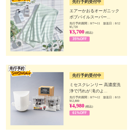
先行予約受付中
エアーかおるオーガニック
ボブパイルスーパー...
先行予約期間：8/7〜11 放送日：8/12
¥5,720
¥3,700
(税込)
35%OFF
SSV先行
先行予約受付中
ミセスクレンリー 高濃度洗
浄で汚れが 滝のよ...
先行予約期間：8/7〜12 放送日：8/13
¥12,800
¥4,980
(税込)
61%OFF