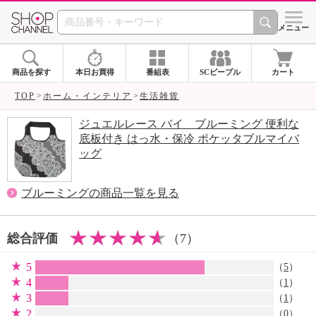
SHOP CHANNEL 
メニュー
商品を探す
本日お買得
番組表
SCピープル
カート
TOP
ホーム・インテリア
生活雑貨
ジュエルレース バイ ブルーミング 便利な
底板付き はっ水・保冷 ポケッタブルマイバ
ッグ
ブルーミングの商品一覧を見る
総合評価
（7）
5
（
5
）
4
（
1
）
3
（
1
）
2
（0）