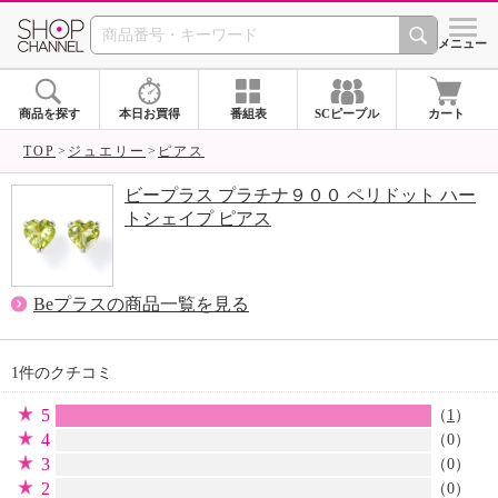
SHOP CHANNEL 
メニュー
商品を探す
本日お買得
番組表
SCピープル
カート
TOP
ジュエリー
ピアス
ビープラス プラチナ９００ ペリドット ハー
トシェイプ ピアス
Beプラスの商品一覧を見る
1件のクチコミ
5
（
1
）
4
（0）
3
（0）
2
（0）