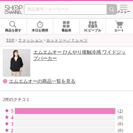
SHOP CHANNEL 
メニュー
商品を探す
本日お買得
番組表
SCピープル
カート
TOP
ファッション
カットソー／Ｔシャツ
エムエムオー ひんやり接触冷感 ワイドジッ
プパーカー
エムエムオーの商品一覧を見る
2件のクチコミ
5
（
2
）
4
（0）
3
（0）
2
（0）