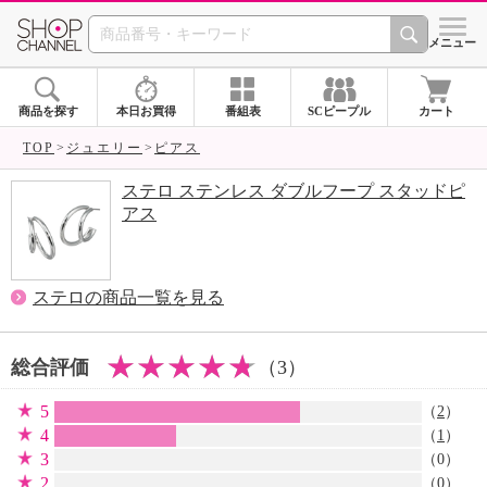
SHOP CHANNEL 
メニュー
商品を探す
本日お買得
番組表
SCピープル
カート
TOP
ジュエリー
ピアス
ステロ ステンレス ダブルフープ スタッドピ
アス
ステロの商品一覧を見る
総合評価
（3）
5
（
2
）
4
（
1
）
3
（0）
2
（0）