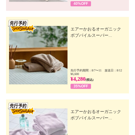
40%OFF
先行SSV
エアーかおるオーガニック
ボブパイルスーパー...
先行予約期間：8/7〜11 放送日：8/12
¥6,600
¥4,280
(税込)
35%OFF
先行SSV
エアーかおるオーガニック
ボブパイルスーパー...