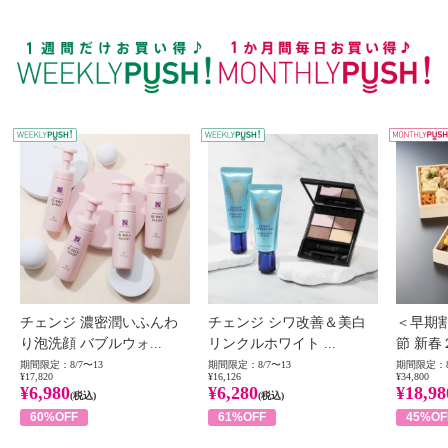
WEEKLY PUSH
W
チェンジ 濃密潤いふんわ
チェンジ シワ改善＆美白
＜早期
り泡洗顔 バブルウォ...
リンクルホワイト ...
節 新春
期間限定：8/7〜13
期間限定：8/7〜13
期間限定：8
¥17,820
¥16,126
¥34,800
¥6,980
¥6,280
¥18,98
(税込)
(税込)
60%OFF
61%OFF
45%OF