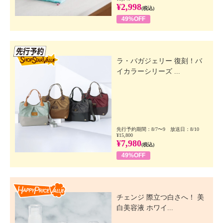
¥2,998
(税込)
49%OFF
先行SSV
ラ・バガジェリー 復刻！バ
イカラーシリーズ ...
先行予約期間：8/7〜9 放送日：8/10
¥15,800
¥7,980
(税込)
49%OFF
Happy Price Value
チェンジ 際立つ白さへ！ 美
白美容液 ホワイ...