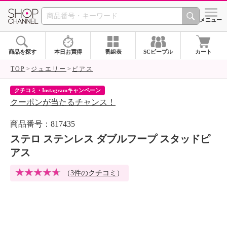
SHOP CHANNEL 
メニュー
商品を探す
本日お買得
番組表
SCピープル
カート
TOP
ジュエリー
ピアス
クチコミ・Instagramキャンペーン
ネ
クーポンが当たるチャンス！
ネ
商品番号：817435
ステロ ステンレス ダブルフープ スタッドピ
アス
（
3件のクチコミ
）