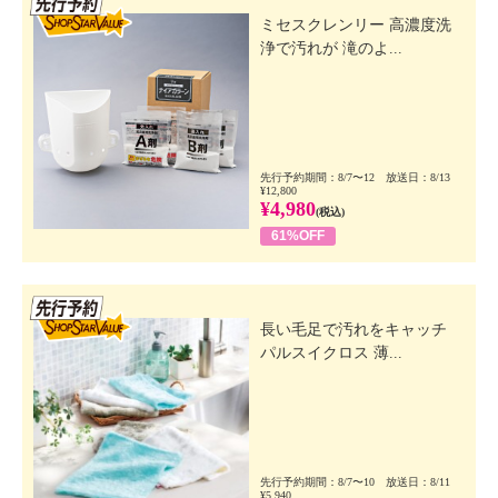
ミセスクレンリー 高濃度洗
浄で汚れが 滝のよ...
先行予約期間：8/7〜12 放送日：8/13
¥12,800
¥4,980
(税込)
61%OFF
先行SSV
長い毛足で汚れをキャッチ
パルスイクロス 薄...
先行予約期間：8/7〜10 放送日：8/11
¥5,940