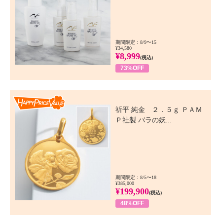
期間限定：8/9〜15
¥34,580
¥8,999
(税込)
73%OFF
Happy Price Value
祈平 純金 ２．５ｇ ＰＡＭ
Ｐ社製 バラの妖...
期間限定：8/5〜18
¥385,000
¥199,900
(税込)
48%OFF