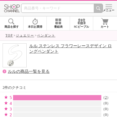
SHOP CHANNEL 
メニュー
商品を探す
本日お買得
番組表
SCピープル
カート
TOP
ジュエリー
ペンダント
ルル ステンレス フラワーレースデザイン ロ
ングペンダント
ルルの商品一覧を見る
2件のクチコミ
5
（
2
）
4
（0）
3
（0）
2
（0）