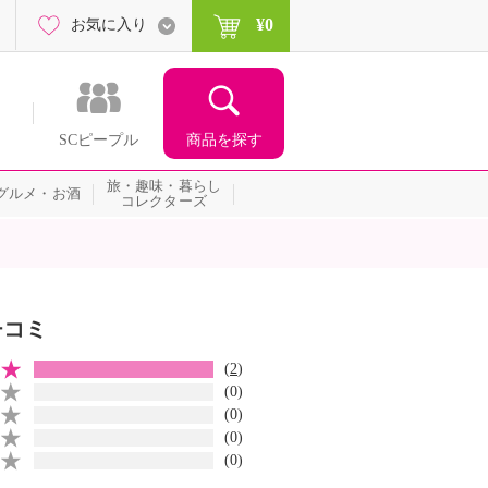
¥0
お気に入り
商品を探す
SCピープル
旅・趣味・暮らし
グルメ・お酒
コレクターズ
チコミ
(
2
)
(0)
(0)
(0)
(0)