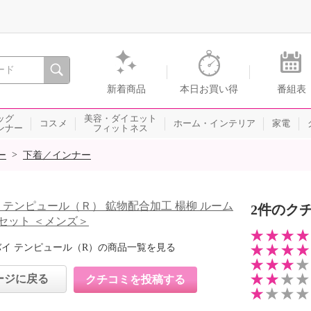
間を。通販・テレビショッピングのショップチャンネル
新着商品
本日お買い得
番組表
ッグ
美容・ダイエット
コスメ
ホーム・インテリア
家電
ンナー
フィットネス
>
ー
下着／インナー
 テンピュール（Ｒ） 鉱物配合加工 楊柳 ルーム
2件のク
セット ＜メンズ＞
バイ テンピュール（R）の商品一覧を見る
ージに戻る
クチコミを投稿する