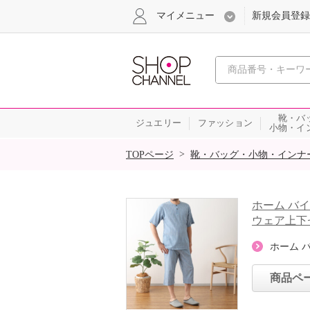
マイメニュー
新規会員登録
心おどる、瞬
靴・バ
ジュエリー
ファッション
小物・イ
SALE
>
TOPページ
靴・バッグ・小物・インナ
ホーム バイ
ウェア上下
ホーム 
商品ペ