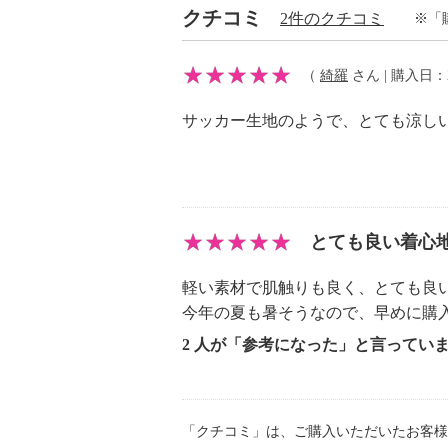
・アイロン仕上げ：可（中温）
クチコミ
2件のクチコミ
※「
・ドライクリーニング：不可
【個体差あり】
（
綺羅
さん | 購入日：20
・個体差あり
【原産国（地）】
サッカー生地のようで、とても涼し
・中国製
とても良い着心
軽い素材で肌触りも良く、とても良
今年の夏も暑そうなので、早めに購
2 人が「参考になった」と言ってい
「クチコミ」は、ご購入いただいたお客様