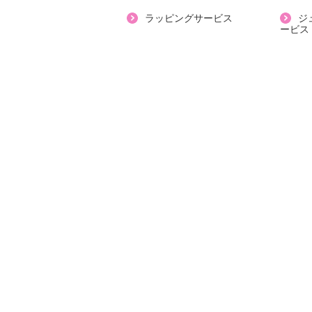
【個体差あり】
ラッピングサービス
ジ
ービス
・個体差あり
【原産国（地）】
・中国製
＜Ｔシャツ＞
【詳細】
・裾スリット：なし
・ポケット：なし
【素材】
・表地：綿１００％
【メンテナンス（絵表示ラベル）】
・洗濯機：可
・漂白処理：塩素系・酸素系漂白不
・タンブル乾燥：不可
・自然乾燥：日陰の吊り干し