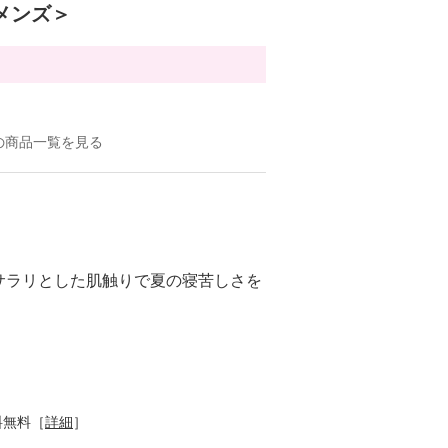
メンズ＞
の商品一覧を見る
サラリとした肌触りで夏の寝苦しさを
料無料［
詳細
］