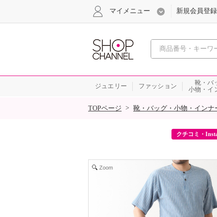
マイメニュー
新規会員登録
心おどる、瞬
靴・バ
ジュエリー
ファッション
小物・イ
SALE
>
TOPページ
靴・バッグ・小物・インナ
ーポンをプレゼント！
クチコミ・Inst
Zoom