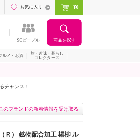
¥0
お気に入り
商品を探す
SCピープル
旅・趣味・暮らし
グルメ・お酒
コレクターズ
たるチャンス！
ネッ
このブランドの新着情報を受け取る
（Ｒ） 鉱物配合加工 楊柳 ル