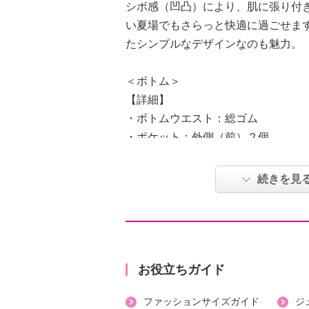
シボ感（凹凸）により、肌に張り付
い夏場でもさらっと快適に過ごせま
たシンプルなデザインなのも魅力。
＜ボトム＞
【詳細】
・ボトムウエスト：総ゴム
・ポケット：外側（前）２個
【素材】
・表地：綿１００％
続きを見
【メンテナンス（絵表示ラベル）】
・洗濯機：可
・漂白処理：塩素系・酸素系漂白不
・タンブル乾燥：不可
・自然乾燥：日陰の吊り干し
お役立ちガイド
・アイロン仕上げ：可（中温）
ファッションサイズガイド
ジ
・ドライクリーニング：不可