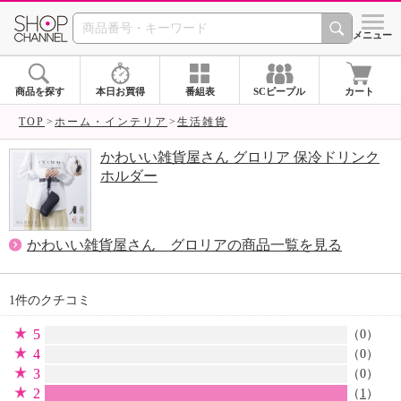
SHOP CHANNEL 
メニュー
商品を探す
本日お買得
番組表
SCピープル
カート
TOP
ホーム・インテリア
生活雑貨
かわいい雑貨屋さん グロリア 保冷ドリンク
ホルダー
かわいい雑貨屋さん グロリアの商品一覧を見る
1件のクチコミ
5
（0）
4
（0）
3
（0）
2
（
1
）