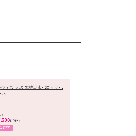
ルウィズ 大珠 無核淡水バロックパ
ス...
500
,500
(税込)
7%OFF