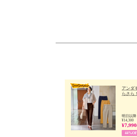
アンダ
らさら！.
明日以降
¥14,300
¥7,990
44%OF