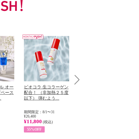
ル オー
ビオコラ 生コラーゲン
オリタリア社 エキスト
チ
Next
グペース
配合！ （非加熱２５度
ラバージン オリーブオ
わ
.
以下） 弾むよう...
イル （ノンフィ...
ッ
期間限定：8/1〜31
期間限定：8/1〜31
期
¥26,400
¥22,400
¥17
¥11,800
¥8,200
¥6
(税込)
(税込)
55%OFF
63%OFF