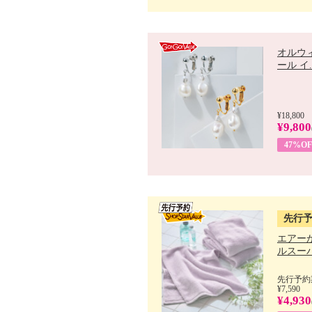
オルウ
ール イ..
¥18,800
¥9,800
47%OF
先行
エアー
ルスーパ
先行予約期
¥7,590
¥4,930