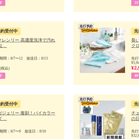
F
3
予約受付中
先
クレンリー 高濃度洗浄で汚れ
長
...
クロ
間：8/7〜12 放送日：8/13
先行
¥5,9
¥2,
(税込)
F
4
予約受付中
先
ガジェリー 復刻！バイカラー
チ
...
の日 
間：8/7〜9 放送日：8/10
先行
¥32,