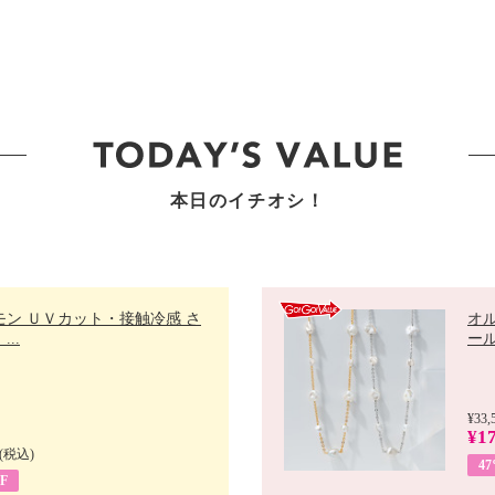
本日のイチオシ！
モン ＵＶカット・接触冷感 さ
オ
..
ール 
¥33,
¥17
(税込)
4
F