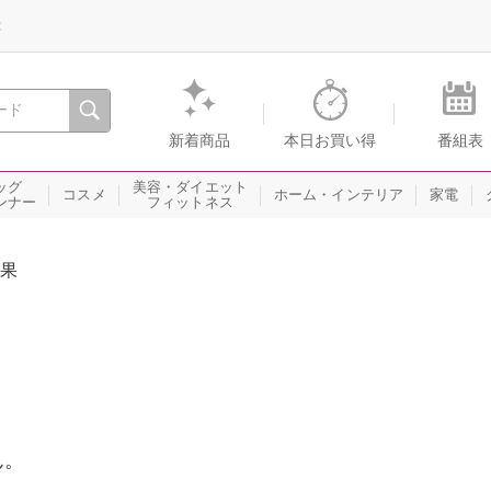
録
、瞬間を。通販・テレビショッピングのショップチャンネル
新着商品
本日お買い得
番組表
ッグ
美容・ダイエット
コスメ
ホーム・インテリア
家電
ンナー
フィットネス
果
ん。