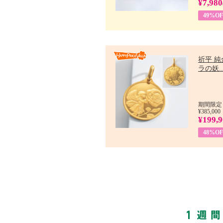
¥7,980
49%OF
祈平 純
ラの妖..
期間限定：
¥385,000
¥199,
48%OF