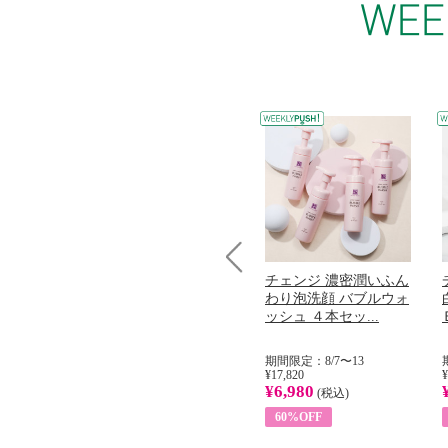
コラーゲン
オリタリア社 エキスト
チェンジ 濃密潤いふん
Prev
加熱２５度
ラバージン オリーブオ
わり泡洗顔 バブルウォ
...
イル （ノンフィ...
ッシュ ４本セッ...
31
期間限定：8/1〜31
期間限定：8/7〜13
¥22,400
¥17,820
¥
¥8,200
¥6,980
)
(税込)
(税込)
63%OFF
60%OFF