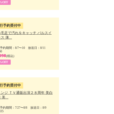
5%OFF
行予約受付中
い毛足で汚れをキャッチ パルスイ
ス 薄...
予約期間：8/7〜10 放送日：8/11
40
998
(税込)
9%OFF
行予約受付中
ェンジ ＴＶ通販出演２８周年 美白
美...
予約期間：7/27〜8/8 放送日：8/9
835