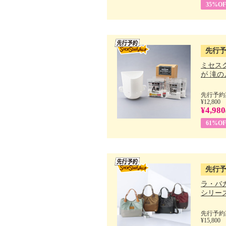
35%OF
先行
ミセス
が 滝のよ
先行予約期
¥12,800
¥4,980
61%OF
先行
ラ・バ
シリーズ 
先行予約期
¥15,800