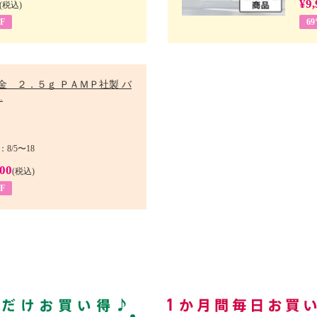
¥9,
(税込)
F
6
金 ２．５ｇ ＰＡＭＰ社製 バ
.
8/5〜18
900
(税込)
F