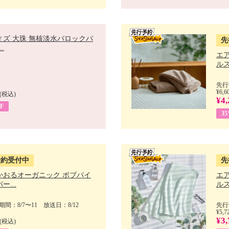
ィズ 大珠 無核淡水バロックパ
先
.
エ
ルス
先行
¥6,6
(税込)
¥4,
F
3
予約受付中
先
かおるオーガニック ボブパイ
エ
ー...
ルス
間：8/7〜11 放送日：8/12
先行
¥5,7
¥3,
(税込)