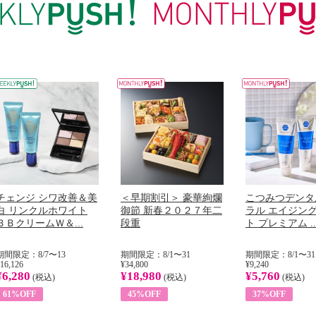
チェンジ シワ改善＆美
＜早期割引＞ 豪華絢爛
こつみつデンタ
白 リンクルホワイト
御節 新春２０２７年二
ラル エイジン
ＢＢクリームＷ＆...
段重
ト プレミアム ..
期間限定：8/7〜13
期間限定：8/1〜31
期間限定：8/1〜31
16,126
¥34,800
¥9,240
¥6,280
¥18,980
¥5,760
(税込)
(税込)
(税込)
61%OFF
45%OFF
37%OFF