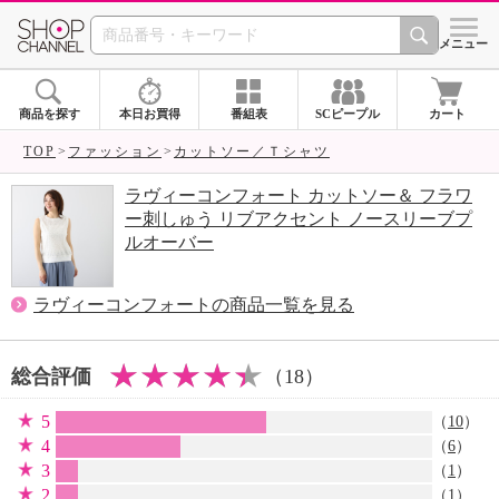
SHOP CHANNEL 
メニュー
商品を探す
本日お買得
番組表
SCピープル
カート
TOP
ファッション
カットソー／Ｔシャツ
ラヴィーコンフォート カットソー＆ フラワ
ー刺しゅう リブアクセント ノースリーブプ
ルオーバー
ラヴィーコンフォートの商品一覧を見る
総合評価
（18）
5
（
10
）
4
（
6
）
3
（
1
）
2
（
1
）