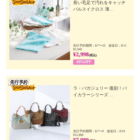
長い毛足で汚れをキャッチ
パルスイクロス 薄...
先行予約期間：8/7〜10 放送日：8/11
¥5,940
¥2,998
(税込)
49%OFF
先行SSV
ラ・バガジェリー 復刻！バ
イカラーシリーズ ...
先行予約期間：8/7〜9 放送日：8/10
¥15,800
¥7,980