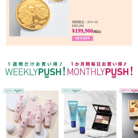
期間限定：8/5〜18
¥385,000
¥199,900
(税込)
48%OFF
WEEKLY PUSH
W