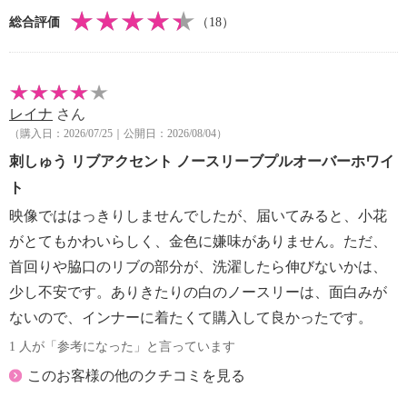
・漂白処理：塩素系・酸素系漂白不可
総合評価
（18）
・タンブル乾燥：不可
・自然乾燥：日陰の吊り干し
・アイロン仕上げ：可（低温）
・ドライクリーニング：石油系ドライクリーニング可
レイナ
さん
・ウエットクリーニング：可
（購入日：2026/07/25｜公開日：2026/08/04）
【メンテナンス（ケアラベル）】
・長時間照射による変退色注意
刺しゅう リブアクセント ノースリーブプルオーバーホワイ
・単品洗い
ト
・摩擦による色落ち、色移り注意
映像でははっきりしませんでしたが、届いてみると、小花
【原産国（地）】
がとてもかわいらしく、金色に嫌味がありません。ただ、
・中国製
首回りや脇口のリブの部分が、洗濯したら伸びないかは、
少し不安です。ありきたりの白のノースリーは、面白みが
ないので、インナーに着たくて購入して良かったです。
1 人が「参考になった」と言っています
このお客様の他のクチコミを見る