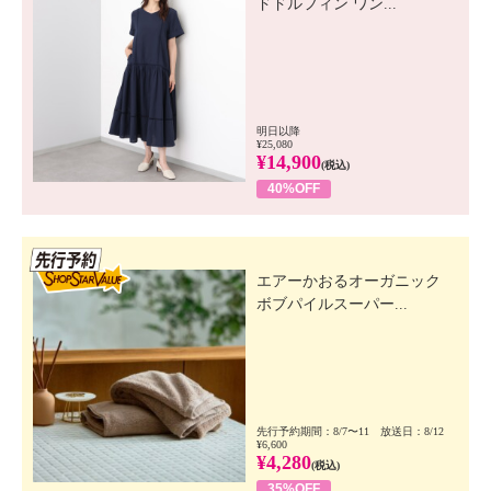
ドドルフィン ワン...
明日以降
¥25,080
¥14,900
(税込)
40%OFF
先行SSV
エアーかおるオーガニック
ボブパイルスーパー...
先行予約期間：8/7〜11 放送日：8/12
¥6,600
¥4,280
(税込)
35%OFF