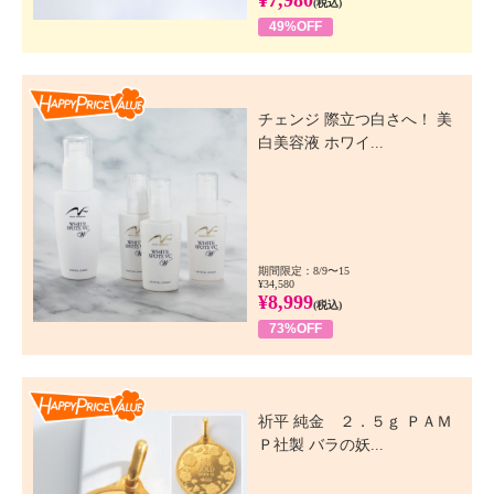
(税込)
49%OFF
Happy Price Value
チェンジ 際立つ白さへ！ 美
白美容液 ホワイ...
期間限定：8/9〜15
¥34,580
¥8,999
(税込)
73%OFF
Happy Price Value
祈平 純金 ２．５ｇ ＰＡＭ
Ｐ社製 バラの妖...