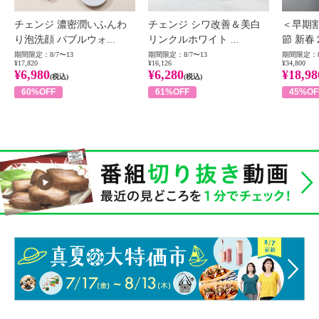
チェンジ 濃密潤いふんわ
チェンジ シワ改善＆美白
＜早期
り泡洗顔 バブルウォ...
リンクルホワイト ...
節 新春
期間限定：8/7〜13
期間限定：8/7〜13
期間限定：8
¥17,820
¥16,126
¥34,800
¥6,980
¥6,280
¥18,98
(税込)
(税込)
60%OFF
61%OFF
45%OF