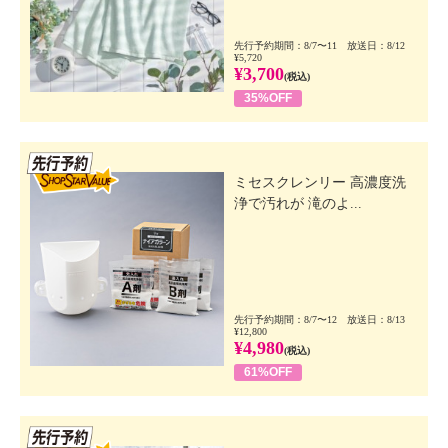
先行予約期間：8/7〜11 放送日：8/12
¥5,720
¥3,700
(税込)
35%OFF
先行SSV
ミセスクレンリー 高濃度洗
浄で汚れが 滝のよ...
先行予約期間：8/7〜12 放送日：8/13
¥12,800
¥4,980
(税込)
61%OFF
先行SSV