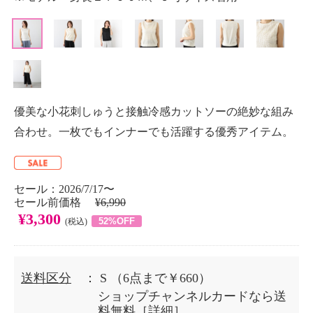
優美な小花刺しゅうと接触冷感カットソーの絶妙な組み
合わせ。一枚でもインナーでも活躍する優秀アイテム。
セール：2026/7/17〜
セール前価格
¥6,990
¥3,300
52%OFF
(税込)
送料区分
： S
（6点まで￥660）
ショップチャンネルカードなら送
料無料［
詳細
］