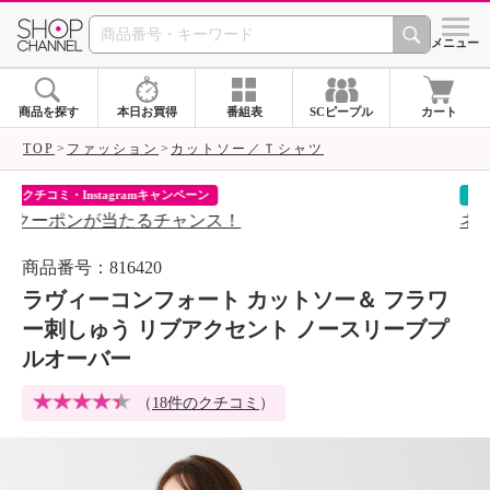
SHOP CHANNEL 
メニュー
商品を探す
本日お買得
番組表
SCピープル
カート
TOP
ファッション
カットソー／Ｔシャツ
ネットデビューキャンペーン
シ
ネットで初めてご購入の方1,000円割引
ア
商品番号：816420
ラヴィーコンフォート カットソー＆ フラワ
ー刺しゅう リブアクセント ノースリーブプ
ルオーバー
（
18件のクチコミ
）