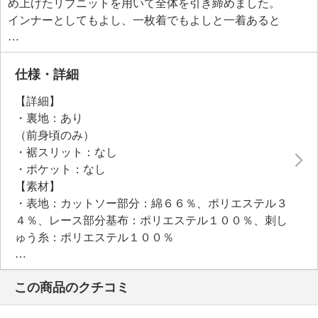
め上げたリブニットを用いて全体を引き締めました。
インナーとしてもよし、一枚着でもよしと一着あると
活躍するアイテムです。
●普段と同じサイズをおすすめ
仕様・詳細
【詳細】
・裏地：あり
（前身頃のみ）
・裾スリット：なし
・ポケット：なし
【素材】
・表地：カットソー部分：綿６６％、ポリエステル３
４％、レース部分基布：ポリエステル１００％、刺し
ゅう糸：ポリエステル１００％
・裏地：レース裏部分：ポリエステル１００％
・リブ部分：ポリエステル９７％、ポリウレタン３％
この商品のクチコミ
【メンテナンス（絵表示ラベル）】
・手洗い：可