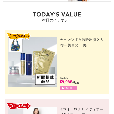
本日のイチオシ！
SHOP STAR VALUE
チェンジ ＴＶ通販出演２８
周年 美白の日 美...
¥32,835
¥9,988
(税込)
69%OFF
GO! GO! VALUE
タマミ ワタナベ ティアー