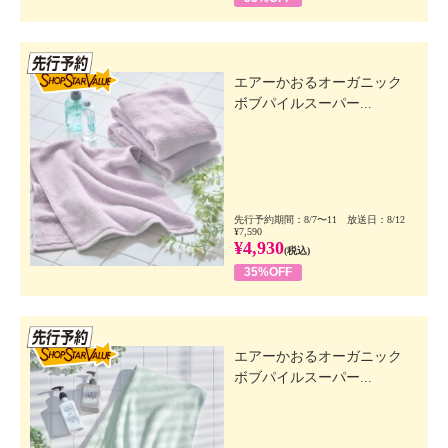
先行SSV
エアーかおるオーガニック
ボブパイルスーパー...
先行予約期間：8/7〜11 放送日：8/12
¥7,590
¥4,930
(税込)
35%OFF
先行SSV
エアーかおるオーガニック
ボブパイルスーパー...