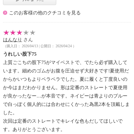
このお客様の他のクチコミを見る
はんなり
さん
（購入日： 2026/04/13 | 公開日： 2026/04/24 ）
うれしい股下75
上質ごこちの股下75がマイベストで、でたら必ず購入して
います。細めのゴムがお腹を圧迫せず大好きです!夏使用だ
からかいつもよりペラペラでした。夏に履くと丁度良いの
か今はまだわかりません。形は定番のストレートで夏使用
が良かったなー…が本音です。ネイビーは青よりのブルー
で白っぽく個人的には合わせにくかった為黒2本を頂戴しま
した。
次回は定番のストレートでキレイな色もだしてほしいで
す。ありがとうございます。