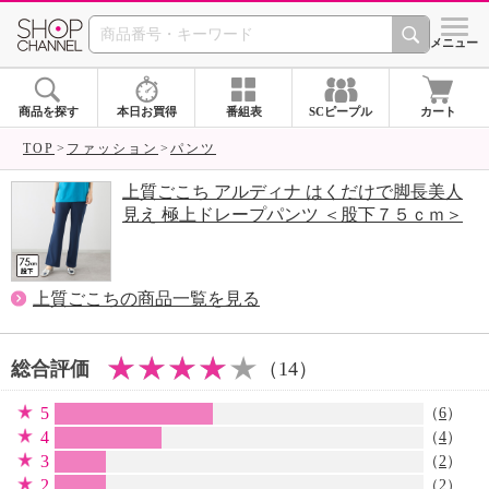
SHOP CHANNEL 
メニュー
商品を探す
本日お買得
番組表
SCピープル
カート
TOP
ファッション
パンツ
上質ごこち アルディナ はくだけで脚長美人
見え 極上ドレープパンツ ＜股下７５ｃｍ＞
上質ごこちの商品一覧を見る
総合評価
（14）
5
（
6
）
4
（
4
）
3
（
2
）
2
（
2
）