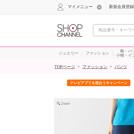
マイメニュー
新規会員登録
心おどる、瞬
靴・バ
ジュエリー
ファッション
小物・イ
SALE
>
>
TOPページ
ファッション
パンツ
ック！
テレビアプリを使おうキャンペーン
Zoom