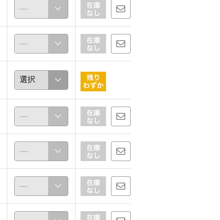
ほな
156cm