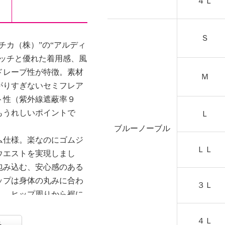
４Ｌ
Ｓ
チカ（株）”の“アルディ
タッチと優れた着用感、風
ドレープ性が特徴。素材
Ｍ
がりすぎないセミフレア
ト性（紫外線遮蔽率９
もうれしいポイントで
Ｌ
ブルーノーブル
ム仕様。楽なのにゴムジ
ＬＬ
ウエストを実現しまし
包み込む、安心感のある
ップは身体の丸みに合わ
３Ｌ
し、ヒップ周りから裾に
仕上げました。
４Ｌ
る