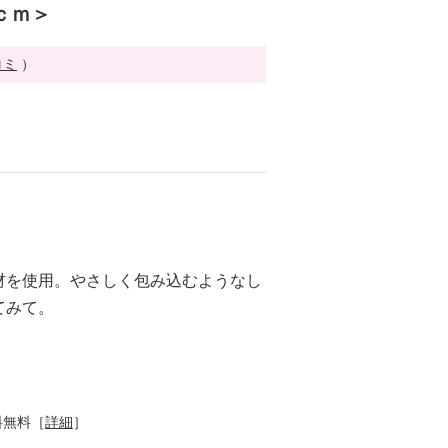
ｃｍ＞
コミ
）
材を使用。やさしく包み込むようなし
てみて。
料無料［
詳細
］