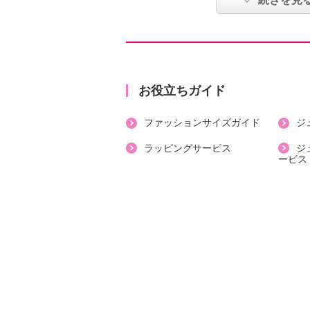
●目安対応身長：
１６０〜１６５ｃｍ前後
●普段と同じサイズをおすすめ
【詳細】
お役立ちガイド
・ボトムウエスト：総ゴム
ファッションサイズガイド
ジ
・裏地：なし
・スリット：なし
ラッピングサービス
ジ
ービス
・ポケット：外側（前）２個
【素材】
・ポリエステル９８％、ポリウレタ
【メンテナンス（絵表示ラベル）】
・洗濯機：可
・漂白処理：塩素系・酸素系漂白不
・タンブル乾燥：不可
・自然乾燥：日陰の吊り干し