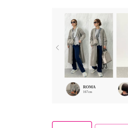
choco
ROMA
160cm
167cm