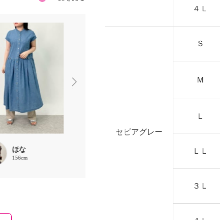
４Ｌ
Ｓ
Ｍ
Ｌ
セピアグレー
ほな
choco
ROMA
ＬＬ
156cm
160cm
167cm
３Ｌ