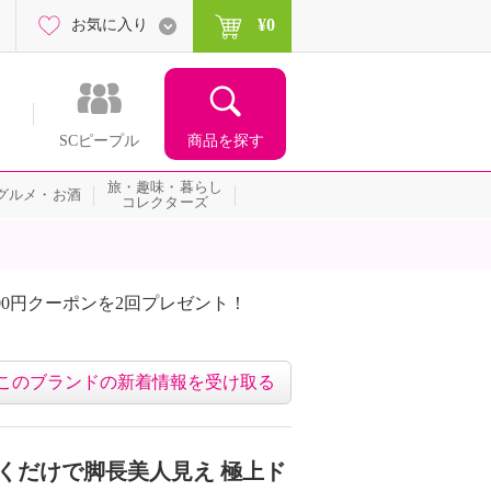
¥0
お気に入り
商品を探す
SCピープル
旅・趣味・暮らし
グルメ・お酒
コレクターズ
00円クーポンを2回プレゼント！
届いて当たる！サプライズ
このブランドの新着情報を受け取る
はくだけで脚長美人見え 極上ド