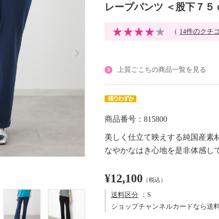
レープパンツ ＜股下７５
（
14件のクチ
上質ごこちの商品一覧を見る
商品番号：815800
美しく仕立て映えする純国産素
なやかなはき心地を是非体感し
¥12,100
（税込）
送料区分
：S
ショップチャンネルカードなら送