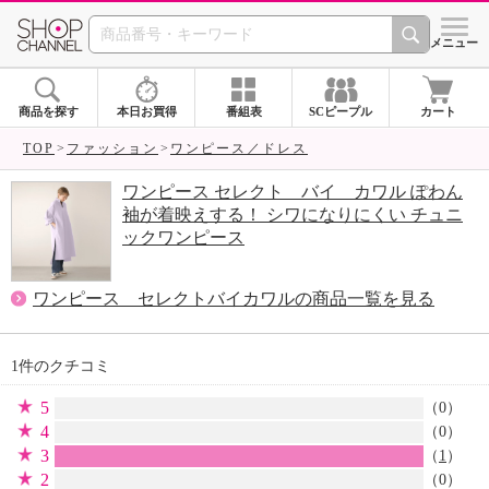
SHOP CHANNEL 
メニュー
商品を探す
本日お買得
番組表
SCピープル
カート
TOP
ファッション
ワンピース／ドレス
ワンピース セレクト バイ カワル ぽわん
袖が着映えする！ シワになりにくい チュニ
ックワンピース
ワンピース セレクトバイカワルの商品一覧を見る
1件のクチコミ
5
（0）
4
（0）
3
（
1
）
2
（0）