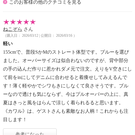
このお客様の他のクチコミを見る
ねこぞら
さん
（購入日： 2026/03/12 | 公開日： 2026/03/16 ）
軽い
155cmで、普段SかMのストレート体型です。ブルーを選び
ました。オーバーサイズは似合わないのですが、背中部分
の手の込んだ作りに惹かれダメ元で注文。えりをV空きにし
て前をinにしてデニムに合わせると着痩せしてみえるんで
す！薄く軽やかでシワもきにしなくて良さそうです。ブル
ーなので透けも気にならず、今はプルオーバーの上に、真
夏はきっと風をはらんで涼しく着られるると思います。
《カワル》は、ゲストさんも素敵なお人柄！これからも注
目します！
参考になった