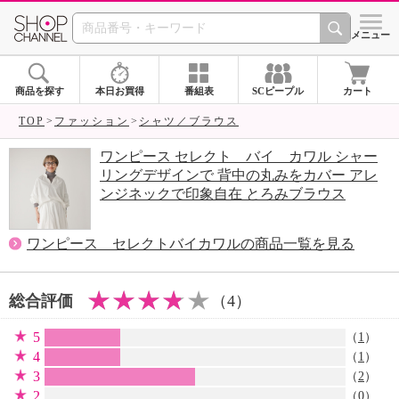
SHOP CHANNEL 
メニュー
商品を探す
本日お買得
番組表
SCピープル
カート
TOP
ファッション
シャツ／ブラウス
ワンピース セレクト バイ カワル シャー
リングデザインで 背中の丸みをカバー アレ
ンジネックで印象自在 とろみブラウス
ワンピース セレクトバイカワルの商品一覧を見る
総合評価
（4）
5
（
1
）
4
（
1
）
3
（
2
）
2
（0）