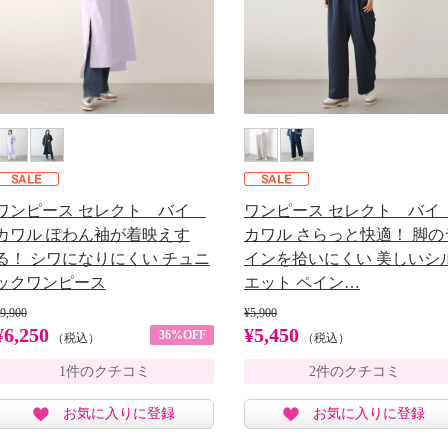
ワンピース セレクト バイ
ワンピース セレクト バ
カワル ぽわん袖が着映えす
カワル さらっと快適！ 脚の
る！ シワになりにくい チュニ
インを拾いにくい 美しいシ
ックワンピース
エット ペイン…
9,900
¥5,900
¥6,250
¥5,450
36%OFF
（税込）
（税込）
1件のクチコミ
2件のクチコミ
お気に入りに登録
お気に入りに登録