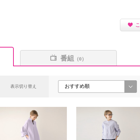
番組
（0）
表示切り替え