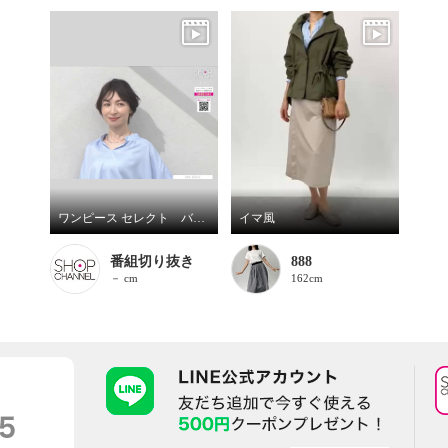
ワンピース セレクト バイ カワル シャーリングデザインで 背中の丸みをカバー アレンジネックで印象自在 とろみブラウス
イマ風
番組切り抜き
888
－ cm
162cm