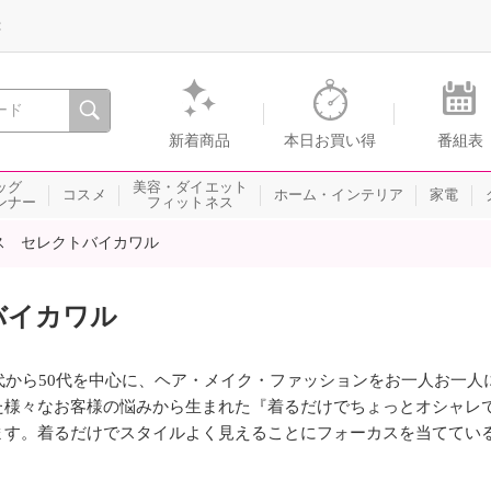
録
、瞬間を。通販・テレビショッピングのショップチャンネル
新着商品
本日お買い得
番組表
ッグ
美容・ダイエット
コスメ
ホーム・インテリア
家電
ンナー
フィットネス
ス セレクトバイカワル
バイカワル
0代から50代を中心に、ヘア・メイク・ファッションをお一人お一人に
た様々なお客様の悩みから生まれた『着るだけでちょっとオシャレ
ます。着るだけでスタイルよく見えることにフォーカスを当ててい
。