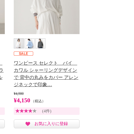
イ
ワンピース セレクト バイ
ラ
カワル シャーリングデザイン
ル
で 背中の丸みをカバー アレン
ジネックで印象…
¥4,900
¥4,150
（税込）
(4件)
お気に入りに登録