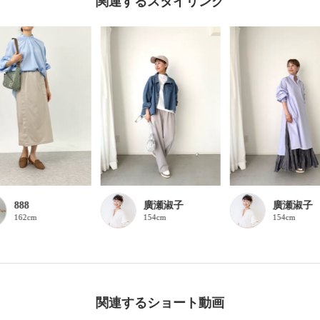
関連するスタイリング
888
廣瀬淑子
廣瀬淑子
162cm
154cm
154cm
関連するショート動画