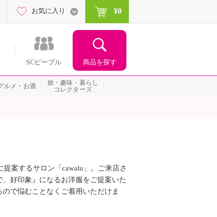
¥0
お気に入り
商品を探す
SCピープル
旅・趣味・暮らし
グルメ・お酒
コレクターズ
提案するサロン「cawalu」。ご来店さ
で、好印象』になるお洋服をご提案いた
るので悩むことなくご着用いただけま