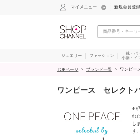
マイメニュー
新規会員登
心おどる
靴・バ
ジュエリー
ファッション
小物・イ
SALE
>
>
ワンピー
TOPページ
ブランド一覧
ワンピース セレクト
4
れ
し
す