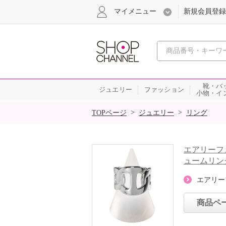
マイメニュー
新規会員登録
心おどる、瞬
靴・バ
ジュエリー
ファッション
小物・イ
SALE
>
>
TOPページ
ジュエリー
リング
エアリーフ
ュームリン
エアリー
商品ペ