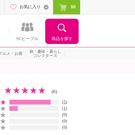
¥0
お気に入り
商品を探す
SCピープル
旅・趣味・暮らし
グルメ・お酒
コレクターズ
(6)
(
5
)
(
1
)
(0)
(0)
(0)