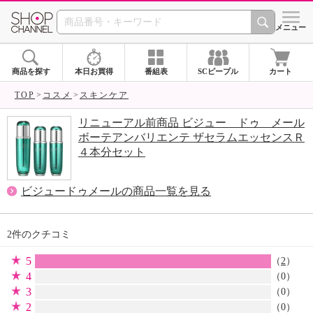
SHOP CHANNEL 
メニュー
商品を探す
本日お買得
番組表
SCピープル
カート
TOP
コスメ
スキンケア
リニューアル前商品 ビジュー ドゥ メール
ボーテアンバリエンテ ザセラムエッセンスＲ
４本分セット
ビジュードゥメールの商品一覧を見る
2件のクチコミ
5
（
2
）
4
（0）
3
（0）
2
（0）