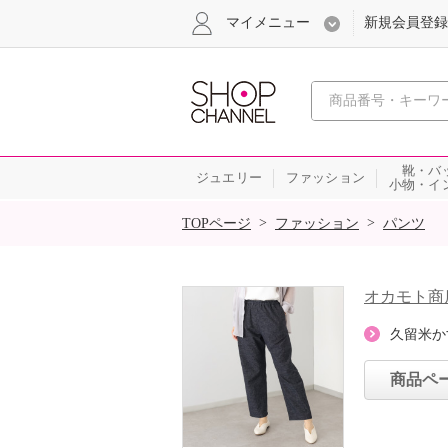
マイメニュー
新規会員登録
心おどる、瞬
靴・バ
ジュエリー
ファッション
小物・イ
SALE
>
>
TOPページ
ファッション
パンツ
オカモト商
久留米か
商品ペ