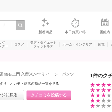
間を。通販・テレビショッピングのショップチャンネル
新着商品
本日お買い得
番組表
ッグ
美容・ダイエット
コスメ
ホーム・インテリア
家電
ンナー
フィットネス
店 儀右ヱ門 久留米かすり イージーパンツ
1件のク
すり オカモト商店の商品一覧を見る
ージに戻る
クチコミを投稿する