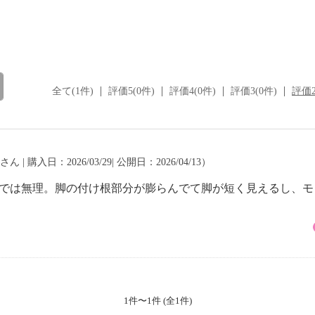
全て(1件)
評価5(0件)
評価4(0件)
評価3(0件)
評価2
さん | 購入日：2026/03/29| 公開日：2026/04/13）
枚では無理。脚の付け根部分が膨らんでて脚が短く見えるし、モ
1件〜1件 (全1件)