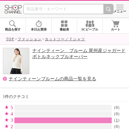
SHOP CHANNEL 
メニュー
商品を探す
本日お買得
番組表
SCピープル
カート
TOP
ファッション
カットソー／Ｔシャツ
ナインティーン ブルーム 尾州産ジャガード
ボトルネックプルオーバー
ナインティーンブルームの商品一覧を見る
1件のクチコミ
5
（0）
4
（0）
3
（
1
）
2
（0）