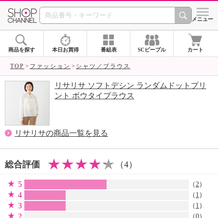
SHOP CHANNEL 
メニュー
商品を探す
本日お買得
番組表
SCピープル
カート
TOP
ファッション
シャツ／ブラウス
リサリサ ソフトデシン ランダムドットプリ
ント ボウタイブラウス
リサリサの商品一覧を見る
総合評価
（4）
5
（
2
）
4
（
1
）
3
（
1
）
2
（0）