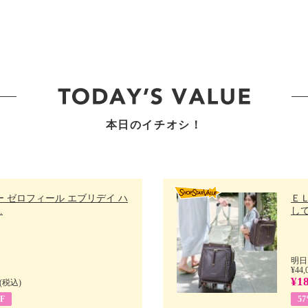
本日のイチオシ！
 ゼロフィール エブリデイ ハ
Ｅ
.
して
明日
¥44,
¥18
(税込)
F
5