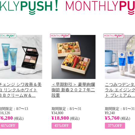
チェンジ シワ改善＆美
＜早期割引＞ 豪華絢爛
こつみつデンタ
白 リンクルホワイト
御節 新春２０２７年二
ラル エイジン
ＢＢクリームＷ＆...
段重
ト プレミアム ..
期間限定：8/7〜13
期間限定：8/1〜31
期間限定：8/1〜31
16,126
¥34,800
¥9,240
¥6,280
¥18,980
¥5,760
(税込)
(税込)
(税込)
61%OFF
45%OFF
37%OFF