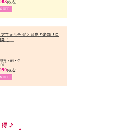
988
(税込)
9%OFF
ュアフォルテ 髪と頭皮の老舗サロ
発 し...
限定：8/1〜7
200
990
(税込)
4%OFF