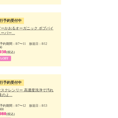
行予約受付中
アーかおるオーガニック ボブパイ
ーパー...
予約期間：8/7〜11 放送日：8/12
90
930
(税込)
5%OFF
行予約受付中
セスクレンリー 高濃度洗浄で汚れ
滝のよ...
予約期間：8/7〜12 放送日：8/13
800
980
(税込)