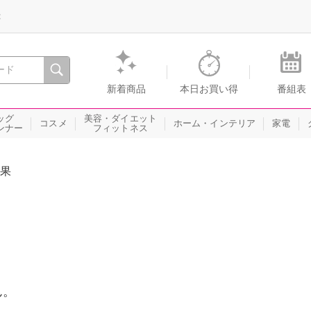
録
、瞬間を。通販・テレビショッピングのショップチャンネル
新着商品
本日お買い得
番組表
ッグ
美容・ダイエット
コスメ
ホーム・インテリア
家電
ンナー
フィットネス
果
ん。