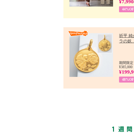
¥7,990
44%OF
祈平 純
ラの妖..
期間限定：
¥385,000
¥199,
48%OF