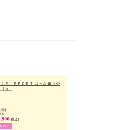
ＬＬＥ ＳＰＯＲＴ はっ水 取り外
リュ...
以降
000
,900
(税込)
7%OFF