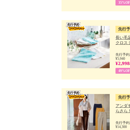
35%OF
先行
長い毛
クロス 薄
先行予約期
¥5,940
¥2,998
49%OF
先行
アンダ
らさら！.
先行予約期
¥14,300