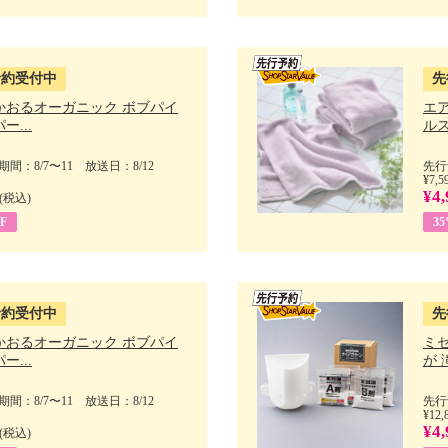
予約受付中
先
かおるオーガニック ボブパイ
エ
ー...
ルス
間：8/7〜11 放送日：8/12
先行
¥7,5
¥4,
(税込)
F
3
予約受付中
先
かおるオーガニック ボブパイ
ミ
ー...
が 
間：8/7〜11 放送日：8/12
先行
¥12,
¥4,
(税込)