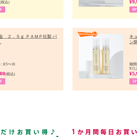
¥9,
(税込)
F
6
金 ２．５ｇ ＰＡＭＰ社製 バ
キ
.
ン開
8/5〜18
期間
¥13,
900
¥5,
(税込)
F
5