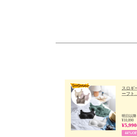
スロギー
ーフト..
明日以降
¥10,890
¥5,990
44%OF