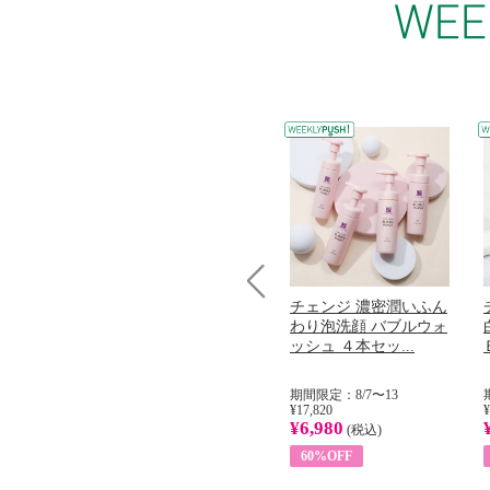
コラーゲン
オリタリア社 エキスト
チェンジ 濃密潤いふん
Prev
加熱２５度
ラバージン オリーブオ
わり泡洗顔 バブルウォ
...
イル （ノンフィ...
ッシュ ４本セッ...
31
期間限定：8/1〜31
期間限定：8/7〜13
¥22,400
¥17,820
¥
¥8,200
¥6,980
)
(税込)
(税込)
63%OFF
60%OFF