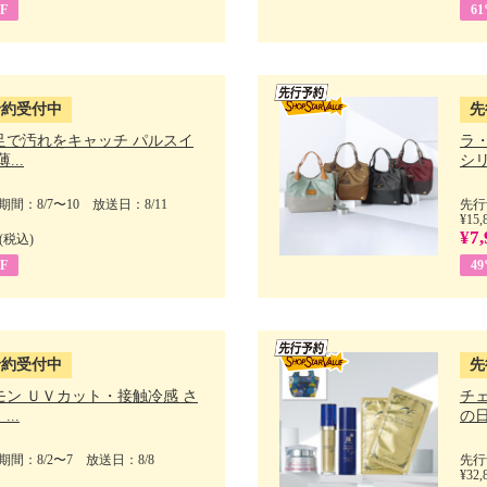
F
6
予約受付中
先
足で汚れをキャッチ パルスイ
ラ
...
シリ
間：8/7〜10 放送日：8/11
先行
¥15,
¥7,
(税込)
F
4
予約受付中
先
モン ＵＶカット・接触冷感 さ
チ
..
の日 
間：8/2〜7 放送日：8/8
先行
¥32,