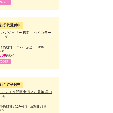
1%OFF
行予約受付中
・バガジェリー 復刻！バイカラー
ーズ ...
予約期間：8/7〜9 放送日：8/10
800
980
(税込)
9%OFF
行予約受付中
ェンジ ＴＶ通販出演２８周年 美白
美...
予約期間：7/27〜8/8 放送日：8/9
835