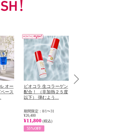
ル オー
ビオコラ 生コラーゲン
オリタリア社 エキスト
チ
Next
グペース
配合！ （非加熱２５度
ラバージン オリーブオ
わ
.
以下） 弾むよう...
イル （ノンフィ...
ッ
期間限定：8/1〜31
期間限定：8/1〜31
期
¥26,400
¥22,400
¥17
¥11,800
¥8,200
¥6
(税込)
(税込)
55%OFF
63%OFF