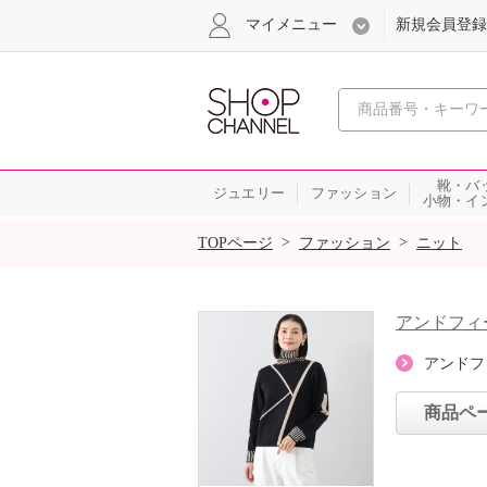
マイメニュー
新規会員登録
心おどる、瞬
靴・バ
ジュエリー
ファッション
小物・イ
SALE
>
>
TOPページ
ファッション
ニット
アンドフィ
アンドフ
商品ペ