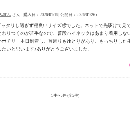
みぽん
さん | 購入日：2026/01/19| 公開日：2026/01/26）
ピッタリし過ぎず程良いサイズ感でした。ネットで先駆けて見
とわりつくのが苦手なので、普段ハイネックはあまり着用しな
ポチリ！本日到着し、首周りもゆとりがあり、もっちりした生地感
したいと思います♪ありがとうございました。
1件〜5件 (全5件)