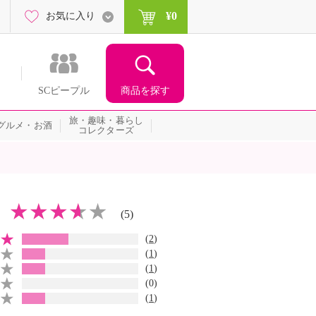
¥0
お気に入り
商品を探す
SCピープル
旅・趣味・暮らし
グルメ・お酒
コレクターズ
(5)
(
2
)
(
1
)
(
1
)
(0)
(
1
)