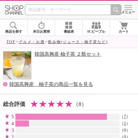
SHOP CHANNEL 
メニュー
商品を探す
本日お買得
番組表
SCピープル
カート
TOP
グルメ・お酒
飲み物(ジュース・柚子茶など)
韓国高興産 柚子茶 ２瓶セット
韓国高興産 柚子茶の商品一覧を見る
総合評価
（8）
5
（
7
）
4
（
1
）
3
（0）
2
（0）