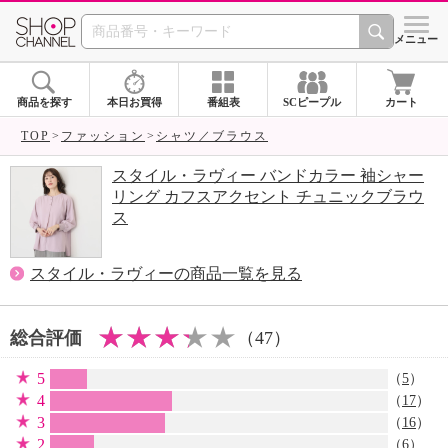
SHOP CHANNEL 
メニュー
商品を探す
本日お買得
番組表
SCピープル
カート
TOP
ファッション
シャツ／ブラウス
スタイル・ラヴィー バンドカラー 袖シャー
リング カフスアクセント チュニックブラウ
ス
スタイル・ラヴィーの商品一覧を見る
総合評価
（47）
5
（
5
）
4
（
17
）
3
（
16
）
2
（
6
）