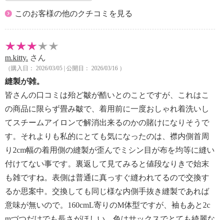
このお客様の他のクチコミを見る
m.kitty.
さん
（購入日： 2026/03/05 | 公開日： 2026/03/16 ）
縫製が雑。
皆さんの口コミは殆ど皺が酷いとのことですが、これはこ
の商品に限らず畳み皺で、着用前に一度おしゃれ着洗いし
てスチームアイロンで解消出来るのかの賭けになりそうで
す。それよりも私的にとても気になったのは、襟内側首周
り2cm幅の着用側の縫製が歪んでミシン目が布を均等に縫い
付けてない事です。裏返して見てみると値段なりきで始末
も雑ですね。表側は普通に真っすぐ縫われてるので交換す
るか思案中。交換しても同じ様な内側手抜き縫製であれば
意味が無いので。160cmL寄りのM体型ですが、袖もあと2c
mづつだけでも長さがほしい。色はサックスでとても綺麗な