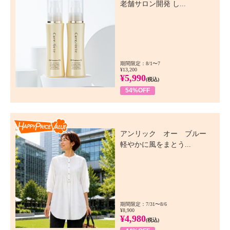
老舗サロン開発 し...
期間限定：8/1〜7
¥13,200
¥5,990
(税込)
54%OFF
Happy Price Value
アンリック オー ブルー
軽やかに風をまとう...
期間限定：7/31〜8/6
¥8,900
¥4,980
(税込)