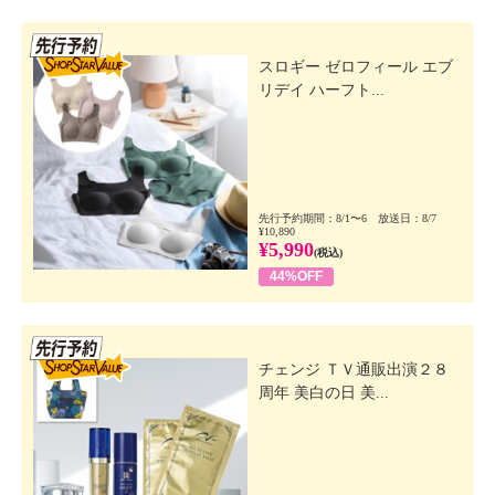
先行SSV
スロギー ゼロフィール エブ
リデイ ハーフト...
先行予約期間：8/1〜6 放送日：8/7
¥10,890
¥5,990
(税込)
44%OFF
先行SSV
チェンジ ＴＶ通販出演２８
周年 美白の日 美...