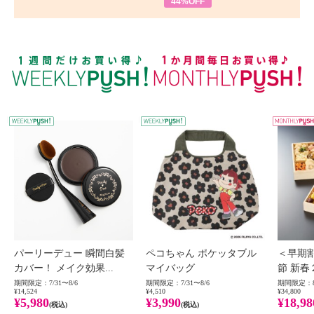
44%OFF
WEEKLY PUSH
W
パーリーデュー 瞬間白髪
ペコちゃん ポケッタブル
＜早期
カバー！ メイク効果...
マイバッグ
節 新春
期間限定：7/31〜8/6
期間限定：7/31〜8/6
期間限定：8
¥14,524
¥4,510
¥34,800
¥5,980
¥3,990
¥18,98
(税込)
(税込)