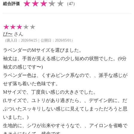
総合評価
（47）
・ドライクリーニング：石油系ドライクリーニング可
・ウエットクリーニング：可
【メンテナンス（ケアラベル）】
・長時間照射による変退色注意
ぴ〜
さん
・単品洗い
（購入日：2026/04/25｜公開日：2026/05/01）
・摩擦による色落ち、色移り注意
【原産国（地）】
ラベンダーのMサイズを選びました。
・中国製
袖丈は、手首が見える感じの少し短めの状態でした。(9分
袖丈の感じです〜)
ラベンダー色は、くすみピンク系なので、、派手な感じが
せず落ち着いた色味です。
Mサイズで、丁度良い感じの大きさでした。
(Lサイズで、ユトリがあり過ぎたら、、デザイン的に、だ
ぶついたスッキリしない感じに見えてしまっただろうと思
いました。)
生地的に、シワが出来やすそうなで、、アイロンを省略で
きそうになくて、残念です。