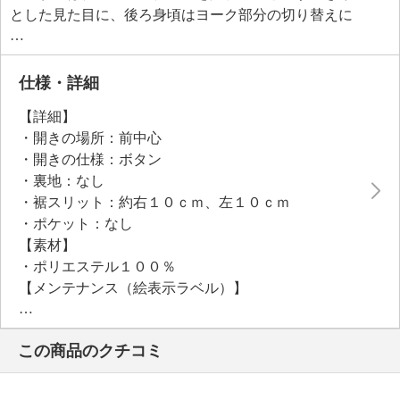
とした見た目に、後ろ身頃はヨーク部分の切り替えに
タックをほどこしてフレアー感を出しました。
動くたびに裾スリットからボトムスの色がのぞき、バ
ランスの良い抜け感をプラス。
仕様・詳細
また、チュニック丈で身体のラインを拾いにくく、体
【詳細】
形カバーに役立ちます。
・開きの場所：前中心
・開きの仕様：ボタン
●普段と同じサイズをおすすめ
・裏地：なし
・裾スリット：約右１０ｃｍ、左１０ｃｍ
・ポケット：なし
【素材】
・ポリエステル１００％
【メンテナンス（絵表示ラベル）】
・洗濯機：可
・漂白処理：塩素系・酸素系漂白不可
この商品のクチコミ
・タンブル乾燥：不可
・自然乾燥：日陰の吊り干し
・アイロン仕上げ：可（中温）