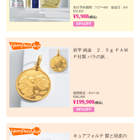
先行予約期間：7/27〜8/8 放送日：8/9
¥32,835
¥9,988
(税込)
69%OFF
Happy Price Value
祈平 純金 ２．５ｇ ＰＡＭ
Ｐ社製 バラの妖...
期間限定：8/5〜18
¥385,000
¥199,900
(税込)
48%OFF
Happy Price Value
キュアフォルテ 髪と頭皮の