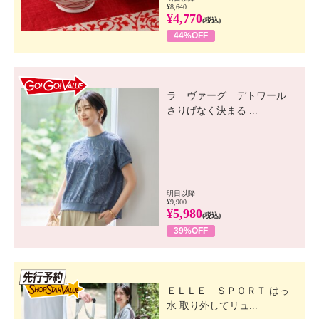
¥8,640
¥4,770
(税込)
44%OFF
GO! GO! VALUE
ラ ヴァーグ デトワール
さりげなく決まる ...
明日以降
¥9,900
¥5,980
(税込)
39%OFF
先行SSV
ＥＬＬＥ ＳＰＯＲＴ はっ
水 取り外してリュ...