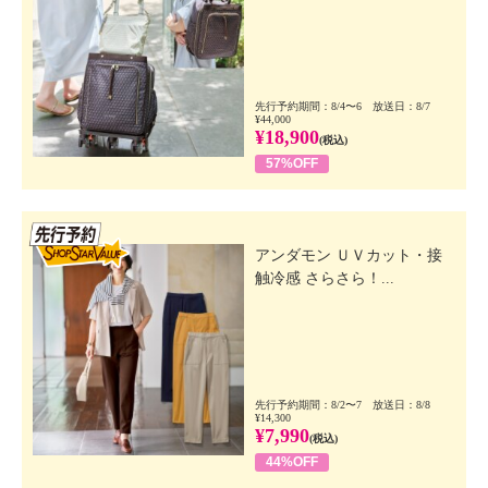
先行予約期間：8/4〜6 放送日：8/7
¥44,000
¥18,900
(税込)
57%OFF
先行SSV
アンダモン ＵＶカット・接
触冷感 さらさら！...
先行予約期間：8/2〜7 放送日：8/8
¥14,300
¥7,990
(税込)
44%OFF