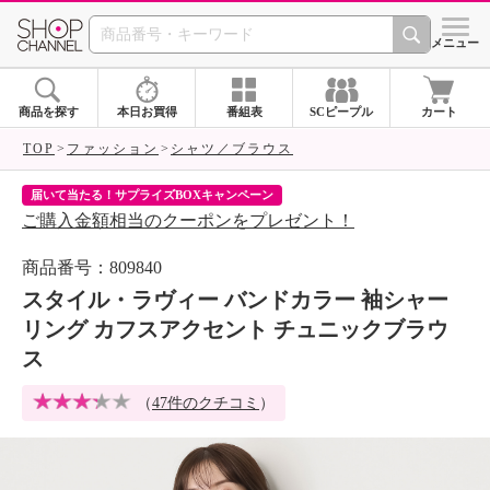
SHOP CHANNEL 
メニュー
商品を探す
本日お買得
番組表
SCピープル
カート
TOP
ファッション
シャツ／ブラウス
届いて当たる！サプライズBOXキャンペーン
ク
ご購入金額相当のクーポンをプレゼント！
ク
商品番号：809840
スタイル・ラヴィー バンドカラー 袖シャー
リング カフスアクセント チュニックブラウ
ス
（
47件のクチコミ
）