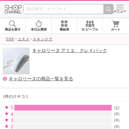
SHOP CHANNEL 
メニュー
商品を探す
本日お買得
番組表
SCピープル
カート
TOP
コスメ
スキンケア
キャロリーヌ アミエ クレイパック
キャロリーヌの商品一覧を見る
1件のクチコミ
5
（
1
）
4
（0）
3
（0）
2
（0）