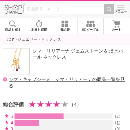
SHOP CHANNEL 
メニュー
商品を探す
本日お買得
番組表
SCピープル
カート
TOP
ジュエリー
ネックレス
シマ・リリアーナ ジェムストーン＆ 淡水パ
ール ネックレス
シマ・キャプシーヌ、シマ・リリアーナの商品一覧を見
る
総合評価
（4）
5
（
2
）
4
（
1
）
3
（0）