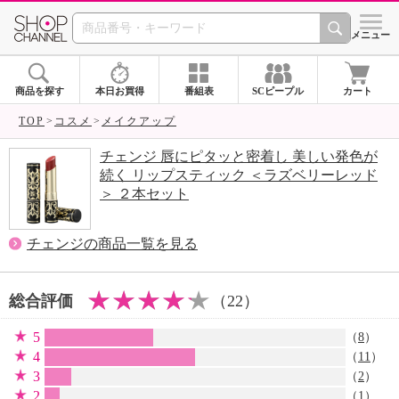
SHOP CHANNEL 
メニュー
商品を探す
本日お買得
番組表
SCピープル
カート
TOP
コスメ
メイクアップ
チェンジ 唇にピタッと密着し 美しい発色が
続く リップスティック ＜ラズベリーレッド
＞ ２本セット
チェンジの商品一覧を見る
総合評価
（22）
5
（
8
）
4
（
11
）
3
（
2
）
2
（
1
）