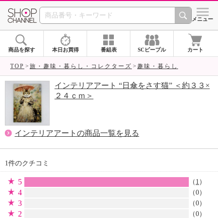
SHOP CHANNEL 
メニュー
商品を探す
本日お買得
番組表
SCピープル
カート
TOP
旅・趣味・暮らし・コレクターズ
趣味・暮らし
インテリアアート “日傘をさす猫” ＜約３３×
２４ｃｍ＞
インテリアアートの商品一覧を見る
1件のクチコミ
5
（
1
）
4
（0）
3
（0）
2
（0）