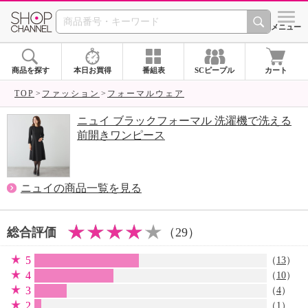
SHOP CHANNEL 
メニュー
商品を探す
本日お買得
番組表
SCピープル
カート
TOP
ファッション
フォーマルウェア
ニュイ ブラックフォーマル 洗濯機で洗える
前開きワンピース
ニュイの商品一覧を見る
総合評価
（29）
5
（
13
）
4
（
10
）
3
（
4
）
2
（
1
）