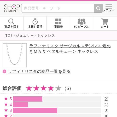
SHOP CHANNEL 
メニュー
商品を探す
本日お買得
番組表
SCピープル
カート
TOP
ジュエリー
ネックレス
ラフィナリスタ サージカルステンレス 煌め
きＭＡＸ ペタルチェーン ネックレス
ラフィナリスタの商品一覧を見る
総合評価
（6）
5
（
2
）
4
（
1
）
3
（
3
）
2
（0）