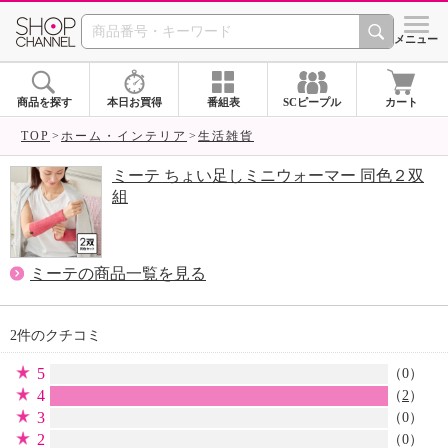
SHOP CHANNEL 
メニュー
商品を探す
本日お買得
番組表
SCピープル
カート
TOP
ホーム・インテリア
生活雑貨
ミーテ ちょい足しミニウォーマー 同色２双
組
ミーテの商品一覧を見る
2件のクチコミ
5
（0）
4
（
2
）
3
（0）
2
（0）