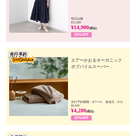
明日以降
¥25,080
¥14,900
(税込)
40%OFF
先行SSV
エアーかおるオーガニック
ボブパイルスーパー...
先行予約期間：8/7〜11 放送日：8/12
¥6,600
¥4,280
(税込)
35%OFF