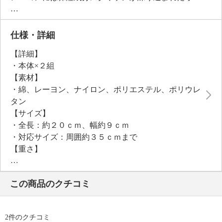
ミケンシ（株）の”パポリスレーヨン”を使用している
ため、なめらかな肌触りです。
洗濯機でお洗濯（ネット使用）可能でお手入れ簡単で
仕様・詳細
す。
【詳細】
短めサイズなので携帯に便利で着脱も簡単です。
・本体×２組
【素材】
・綿、レーヨン、ナイロン、ポリエステル、ポリウレ
タン
【サイズ】
・全長：約２０ｃｍ、幅約９ｃｍ
・対応サイズ：周囲約３５ｃｍまで
【重さ】
・約２０ｇ（片方）
【メンテナンス（絵表示ラベル）】
この商品のクチコミ
・洗濯機：可
・漂白処理：塩素系・酸素系漂白不可
・タンブル乾燥：不可
2件のクチコミ
・自然乾燥：日陰の吊り干し