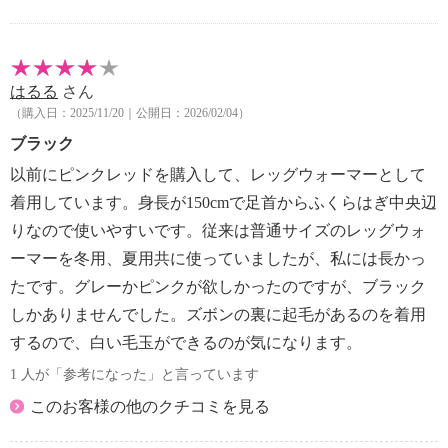
・アイロン仕上げ：不可
【その他】
【商品仕様詳細】
はるる
さん
・リバーシブル仕様（パイル地が外側となるが、裏返
（購入日：2025/11/20｜公開日：2026/02/04）
しても使用可能）
【同梱書類】
ブラック
・着用のポイント
以前にピンクレッドを購入して、レッグウォーマーとして
【原産国（地）】
着用しています。身長が150cmで足首からふくらはぎ中央辺
・日本製
りなので使いやすいです。従来は普通サイズのレッグウォ
ーマーを冬用、夏用共に使っていましたが、私には長かっ
たです。グレーかピンクが欲しかったのですが、ブラック
しかありませんでした。ズボンの裏に起毛があるのを着用
するので、白い毛玉ができるのが気になります。
1 人が「参考になった」と言っています
このお客様の他のクチコミを見る