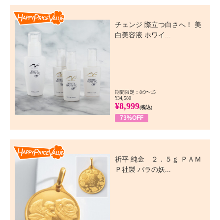
Happy Price Value
チェンジ 際立つ白さへ！ 美
白美容液 ホワイ...
期間限定：8/9〜15
¥34,580
¥8,999
(税込)
73%OFF
Happy Price Value
祈平 純金 ２．５ｇ ＰＡＭ
Ｐ社製 バラの妖...