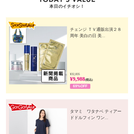
本日のイチオシ！
SHOP STAR VALUE
チェンジ ＴＶ通販出演２８
周年 美白の日 美...
¥32,835
¥9,988
(税込)
69%OFF
GO! GO! VALUE
タマミ ワタナベ ティアー
ドドルフィン ワン...