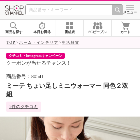
SHOP CHANNEL 
メニュー
商品を探す
本日お買得
番組表
SCピープル
カート
TOP
ホーム・インテリア
生活雑貨
クチコミ・Instagramキャンペーン
ネ
クーポンが当たるチャンス！
ネ
商品番号：805411
ミーテ ちょい足しミニウォーマー 同色２双
組
2件のクチコミ