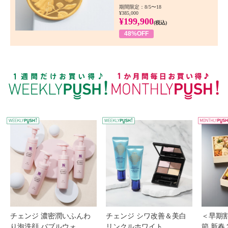
期間限定：8/5〜18
¥385,000
¥199,900
(税込)
48%OFF
WEEKLY PUSH
W
チェンジ 濃密潤いふんわ
チェンジ シワ改善＆美白
＜早期
り泡洗顔 バブルウォ...
リンクルホワイト ...
節 新春