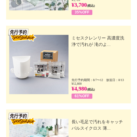
¥3,700
(税込)
35%OFF
先行SSV
ミセスクレンリー 高濃度洗
浄で汚れが 滝のよ...
先行予約期間：8/7〜12 放送日：8/13
¥12,800
¥4,980
(税込)
61%OFF
先行SSV
長い毛足で汚れをキャッチ
パルスイクロス 薄...